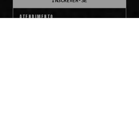
INSCREVER-SE
ATENDIMENTO
SEGUNDA À SEXTA DAS 09H ÀS 18H.
(110 95800-9409
INSTITUCIONAL
SOBRE A VAPOR GRINGO
COMO COMPRAR
SEGURANÇA
ENVIO
PAGAMENTO
GARANTIA
POLÍTICAS DE PRIVACIDADE
TROCAS E DEVOLUÇÕES
GUIA DO INICIANTE
Todos os direitos
reservados à Vapor
Gringo® - 2024