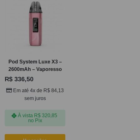
Pod System Luxe X3 –
2600mAh – Vaporesso
R$
336,50
Em até 4x de
R$
84,13
sem juros
À vista
R$
320,85
no Pix