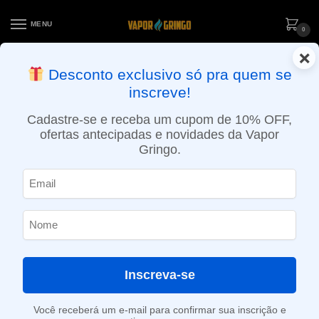
MENU
0
×
ENTREGA NO MESMO DIA EM SÃO PAULO (SEG A SEX): PEDIDOS
Desconto exclusivo só pra quem se
APROVADOS ATÉ 15:30 VIA MOTOBOY
inscreve!
Início
»
5ml
Cadastre-se e receba um cupom de 10% OFF,
5ml
ofertas antecipadas e novidades da Vapor
Gringo.
SHOW FILTERS
Mostrando todos os 3 resultados
-41%
-41%
Inscreva-se
Você receberá um e-mail para confirmar sua inscrição e