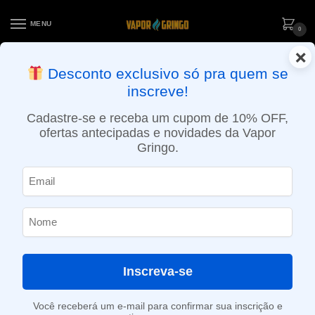
MENU
0
×
ENTREGA NO MESMO DIA EM SÃO PAULO (SEG A SEX): PEDIDOS
Desconto exclusivo só pra quem se
APROVADOS ATÉ 15:30 VIA MOTOBOY
inscreve!
Início
»
Loja
»
POD descartável
»
Até 10.000 Puffs
»
Pod descartável NikBar – 2500 Puffs – Watermelon Candy Ice
Cadastre-se e receba um cupom de 10% OFF,
ofertas antecipadas e novidades da Vapor
Gringo.
Inscreva-se
Você receberá um e-mail para confirmar sua inscrição e