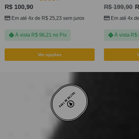
R$
100,90
R$
199,90
R
Em até 4x de
R$
25,23
sem juros
Em até 4x d
À vista
R$
96,21
no Pix
À vista
R$
Ver opções
VOLTAR AO TOPO