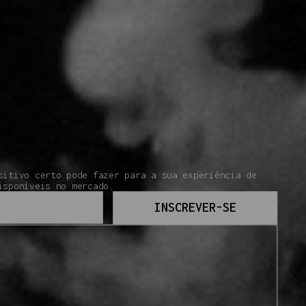
sitivo certo pode fazer para a sua experiência de
isponíveis no mercado.
INSCREVER-SE