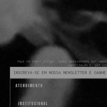
Aqui no Vapor Gringo, somos apaixonados por vapo
vaporização e, por is
ATENDIMENTO
INSTITUCIONAL