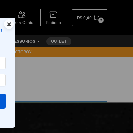
R$
0,00
0
×
Minha Conta
Pedidos
!
ACESSÓRIOS
OUTLET
30 VIA MOTOBOY
.