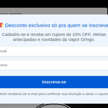
ar
Desconto exclusivo só pra quem se inscreve
VAPORIZADOR DE ERVAS
E-LIQUÍDOS
NICOTINA ORAL
Cadastre-se e receba um cupom de 10% OFF, ofertas
antecipadas e novidades da Vapor Gringo.
SMO DIA EM SÃO PAULO (SEG A SEX): PEDIDOS APROVADOS ATÉ 15:
l
Inscreva-se
roduto foi encontrado para a sua seleção.
Você receberá um e-mail para confirmar sua inscrição e ativar o cupom