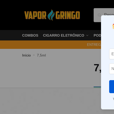
Pesquis
COMBOS
CIGARRO ELETRÔNICO
PODS
ENTREGA NO ME
Início
7,5ml
»
7,5m
Nenhum p