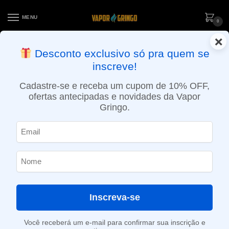
MENU
0
×
ENTREGA NO MESMO DIA EM SÃO PAULO (SEG A SEX): PEDIDOS
Desconto exclusivo só pra quem se
APROVADOS ATÉ 15:30 VIA MOTOBOY
inscreve!
Início
»
Loja
»
POD descartável
»
Até 10.000 Puffs
»
Pod descartável NikBar – 2500 Puffs – Strawberry Kiwi Ice
Cadastre-se e receba um cupom de 10% OFF,
ofertas antecipadas e novidades da Vapor
Gringo.
Inscreva-se
Você receberá um e-mail para confirmar sua inscrição e