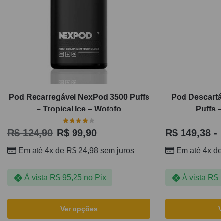
Pod Recarregável NexPod 3500 Puffs
Pod Descartá
– Tropical Ice – Wotofo
Puffs 
R$
124,90
R$
99,90
R$
149,38
-
Em até 4x de
R$
24,98
sem juros
Em até 4x d
À vista
R$
95,25
no Pix
À vista
R$
Ver opções