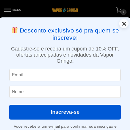
MENU
0
×
ENTREGA NO MESMO DIA EM SÃO PAULO (SEG A SEX): PEDIDOS
Desconto exclusivo só pra quem se
APROVADOS ATÉ 15:30 VIA MOTOBOY
inscreve!
Início
»
Loja
»
POD descartável
»
Até 10.000 Puffs
»
Pod descartável NikBar – 2500 Puffs – Grape Ice
Cadastre-se e receba um cupom de 10% OFF,
ofertas antecipadas e novidades da Vapor
Gringo.
Inscreva-se
Você receberá um e-mail para confirmar sua inscrição e