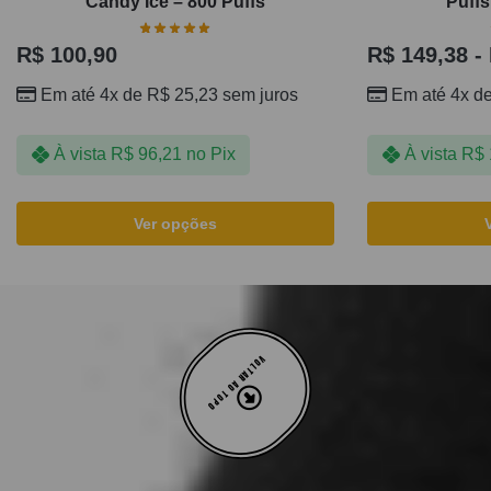
Candy Ice – 800 Puffs
Puffs
R$
100,90
R$
149,38
-
Em até 4x de
R$
25,23
sem juros
Em até 4x d
À vista
R$
96,21
no Pix
À vista
R$
Ver opções
VOLTAR AO TOPO