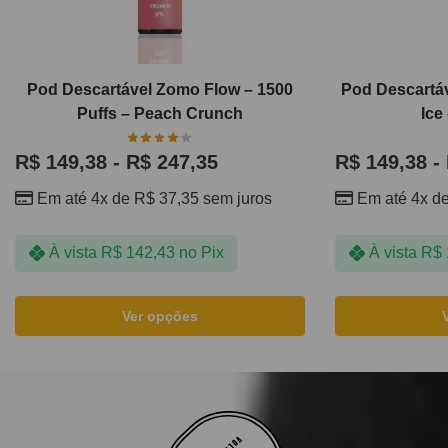
Pod Descartável Zomo Flow – 1500
Pod Descartá
Puffs – Peach Crunch
Ice
R$
149,38
-
R$
247,35
R$
149,38
-
Em até 4x de
R$
37,35
sem juros
Em até 4x d
À vista
R$
142,43
no Pix
À vista
R$
Ver opções