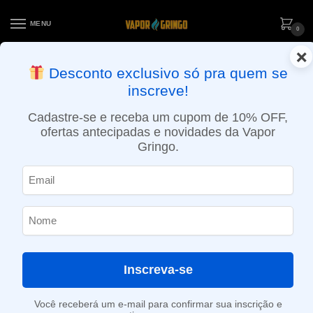
MENU
0
×
ENTREGA NO MESMO DIA EM SÃO PAULO (SEG A SEX): PEDIDOS
Desconto exclusivo só pra quem se
APROVADOS ATÉ 15:30 VIA MOTOBOY
inscreve!
Início
»
Loja
»
POD descartável
»
Até 10.000 Puffs
»
Pod descartável NikBar – 1500 Puffs – Mango Ice
Cadastre-se e receba um cupom de 10% OFF,
ofertas antecipadas e novidades da Vapor
Gringo.
Inscreva-se
Você receberá um e-mail para confirmar sua inscrição e