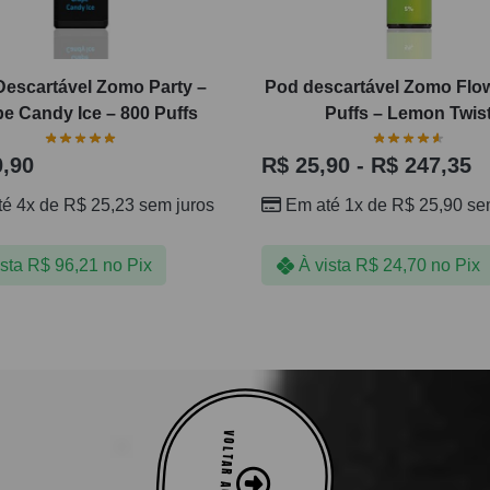
Descartável Zomo Party –
Pod descartável Zomo Flo
e Candy Ice – 800 Puffs
Puffs – Lemon Twis
,90
R$
25,90
-
R$
247,35
té 4x de
R$
25,23
sem juros
Em até 1x de
R$
25,90
sem
ista
R$
96,21
no Pix
À vista
R$
24,70
no Pix
VOLTAR AO TOPO