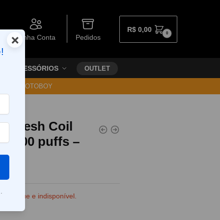
R$
0,00
0
×
Minha Conta
Pedidos
!
ACESSÓRIOS
OUTLET
30 VIA MOTOBOY
el Mesh Coil
 1800 puffs –
.
e estoque e indisponível.