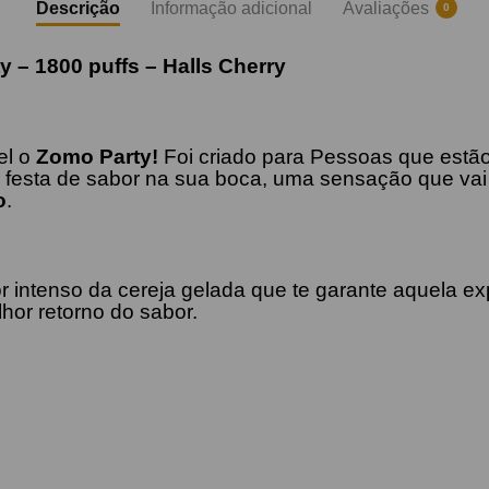
Descrição
Informação adicional
Avaliações
0
y – 1800 puffs –
Halls
Cherry
el o
Zomo Party!
Foi criado para Pessoas que estão
 festa de sabor na sua boca, uma sensação que vai 
o
.
r intenso da cereja gelada que te garante aquela e
hor retorno do sabor.