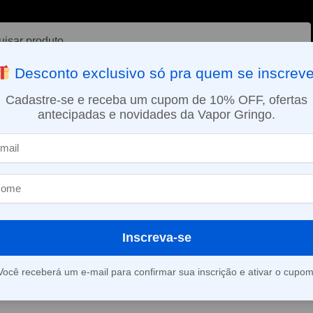
ar
Desconto exclusivo só pra quem se inscreve
VAPORIZADOR DE ERVAS
E-LIQUÍDOS
NICOTINA ORAL
Cadastre-se e receba um cupom de 10% OFF, ofertas
antecipadas e novidades da Vapor Gringo.
SMO DIA EM SÃO PAULO (SEG A SEX): PEDIDOS APROVADOS ATÉ 15:
Pod descartável Mesh Coil Zomo – Party – 1800 puffs – Holz Cherry
»
Pod descartáv
Zomo – Party –
Holz Cherry
Inscreva-se
Você receberá um e-mail para confirmar sua inscrição e ativar o cupom
Este produto está fora d