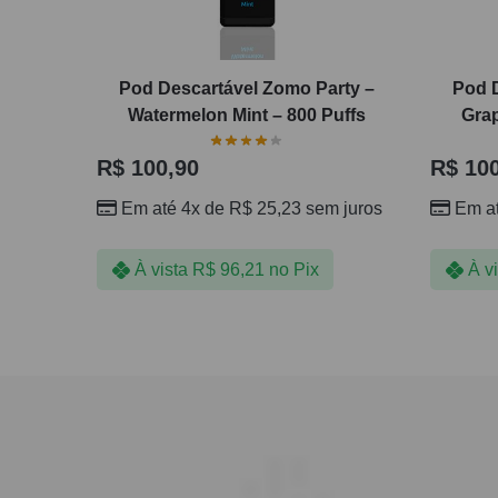
Pod Descartável Zomo Party –
Pod 
Watermelon Mint – 800 Puffs
Grap
R$
100,90
R$
100
Em até 4x de
R$
25,23
sem juros
Em a
À vista
R$
96,21
no Pix
À v