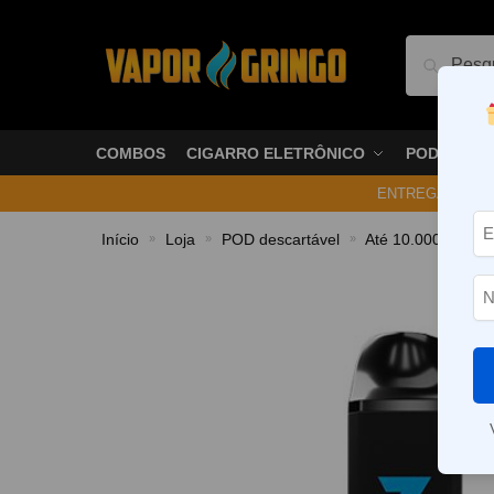
Pesquis
COMBOS
CIGARRO ELETRÔNICO
PODS
ENTREGA NO ME
Início
Loja
POD descartável
Até 10.000 Puffs
»
»
»