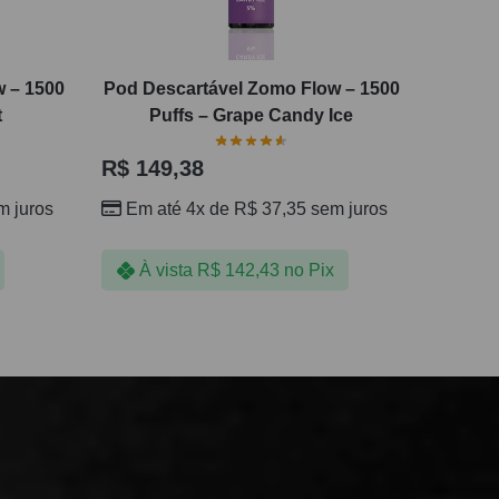
w – 1500
Pod Descartável Zomo Flow – 1500
t
Puffs – Grape Candy Ice
R$
149,38
 juros
Em até 4x de
R$
37,35
sem juros
À vista
R$
142,43
no Pix