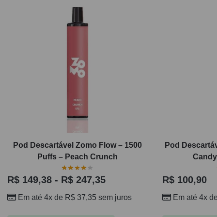
Pod Descartável Zomo Flow – 1500
Pod Descartáv
Puffs – Peach Crunch
Candy 
R$
149,38
-
R$
247,35
R$
100,90
Em até 4x de
R$
37,35
sem juros
Em até 4x d