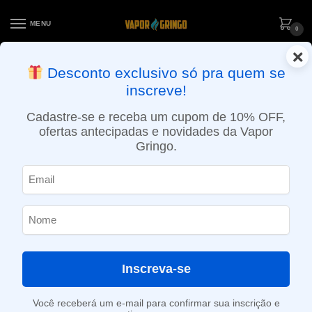
MENU
0
×
ENTREGA NO MESMO DIA EM SÃO PAULO (SEG A SEX): PEDIDOS
Desconto exclusivo só pra quem se
APROVADOS ATÉ 15:30 VIA MOTOBOY
inscreve!
Início
»
Loja
»
POD descartável
»
Até 10.000 Puffs
»
Pod Descartável Geek Bar Meloso MAX – 9000 puffs – Tropical Rainbow Blast
Cadastre-se e receba um cupom de 10% OFF,
ofertas antecipadas e novidades da Vapor
Gringo.
Inscreva-se
Você receberá um e-mail para confirmar sua inscrição e