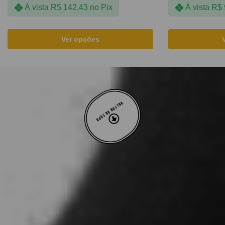
À vista
R$
142,43
no Pix
À vista
R$
Ver opções
VOLTAR AO TOPO