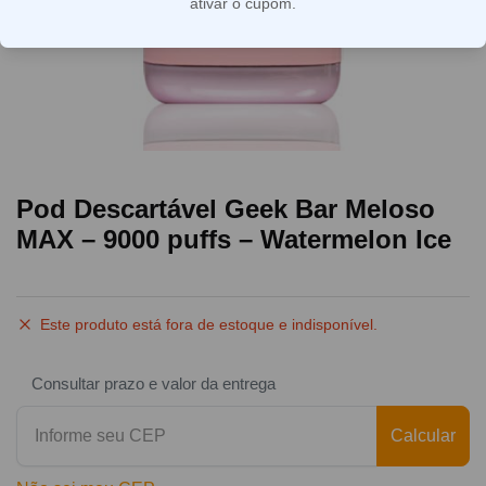
ativar o cupom.
Pod Descartável Geek Bar Meloso
MAX – 9000 puffs – Watermelon Ice
Este produto está fora de estoque e indisponível.
Consultar prazo e valor da entrega
Calcular