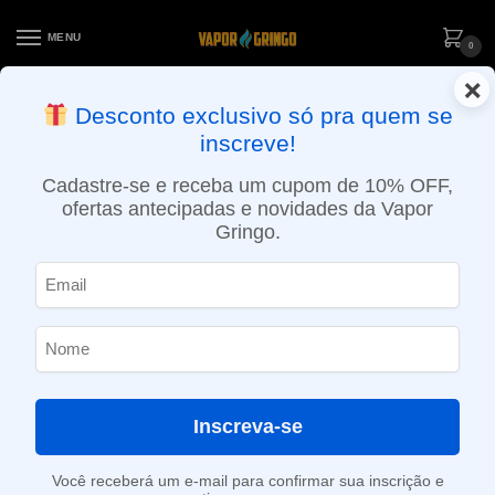
MENU
0
×
ENTREGA NO MESMO DIA EM SÃO PAULO (SEG A SEX): PEDIDOS
Desconto exclusivo só pra quem se
APROVADOS ATÉ 15:30 VIA MOTOBOY
inscreve!
Início
»
Loja
»
POD descartável
»
Até 10.000 Puffs
»
Pod Descartável Geek Bar Meloso MAX – 9000 puffs – Watermelon Ice
Cadastre-se e receba um cupom de 10% OFF,
ofertas antecipadas e novidades da Vapor
Gringo.
Inscreva-se
Você receberá um e-mail para confirmar sua inscrição e