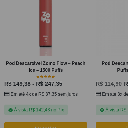
Pod Descartável Zomo Flow – Peach
Pod Descart
Ice – 1500 Puffs
Puff
R$
149,38
-
R$
247,35
R$
114,90
R
Em até 4x de
R$
37,35
sem juros
Em até 3x d
À vista
R$
142,43
no Pix
À vista
R$
Ver opções