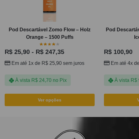
Pod Descartável Zomo Flow – Holz
Pod Descartá
Orange – 1500 Puffs
Ic
R$
25,90
-
R$
247,35
R$
100,90
Em até 1x de
R$
25,90
sem juros
Em até 4x d
À vista
R$
24,70
no Pix
À vista
R$
Ver opções