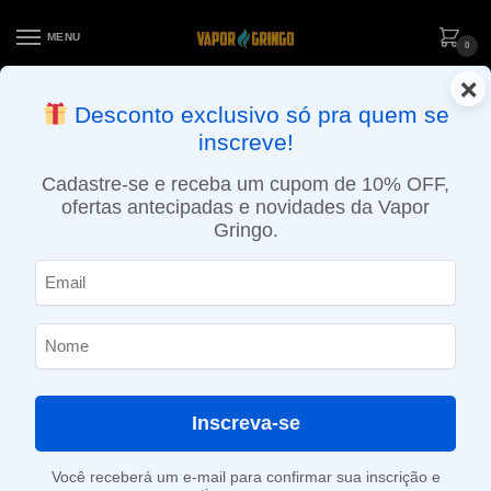
MENU
0
×
ENTREGA NO MESMO DIA EM SÃO PAULO (SEG A SEX): PEDIDOS
Desconto exclusivo só pra quem se
APROVADOS ATÉ 15:30 VIA MOTOBOY
inscreve!
Início
»
Loja
»
POD descartável
»
Até 10.000 Puffs
»
Pod Descartável Geek Bar DF8000 – 8000 puffs – Blue Razz Lemonade
Cadastre-se e receba um cupom de 10% OFF,
ofertas antecipadas e novidades da Vapor
Gringo.
Inscreva-se
Você receberá um e-mail para confirmar sua inscrição e