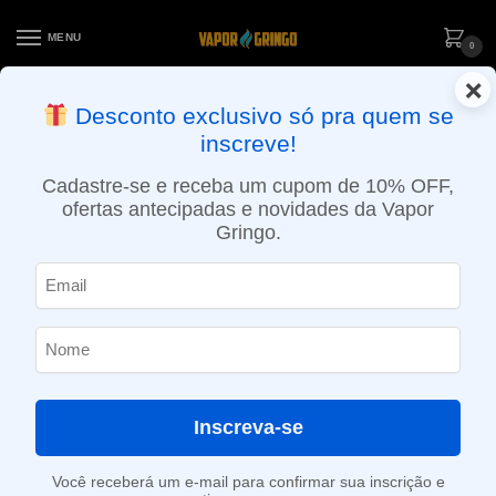
MENU
0
×
ENTREGA NO MESMO DIA EM SÃO PAULO (SEG A SEX): PEDIDOS
Desconto exclusivo só pra quem se
APROVADOS ATÉ 15:30 VIA MOTOBOY
inscreve!
Início
»
Loja
»
POD descartável
»
Até 10.000 Puffs
»
Pod descartável Elf Bar Lost Mary MO5000 – 5000 Puffs – Energize
Cadastre-se e receba um cupom de 10% OFF,
ofertas antecipadas e novidades da Vapor
Gringo.
Inscreva-se
Você receberá um e-mail para confirmar sua inscrição e