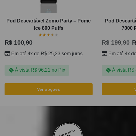
Pod Descartável Zomo Party – Pome
Pod Descartá
Ice 800 Puffs
7000 P
R$
100,90
R$
199,90
R
Em até 4x de
R$
25,23
sem juros
Em até 4x d
À vista
R$
96,21
no Pix
À vista
R$
Ver opções
VOLTAR AO TOPO