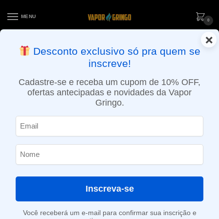
MENU
0
×
ENTREGA NO MESMO DIA EM SÃO PAULO (SEG A SEX): PEDIDOS
Desconto exclusivo só pra quem se
APROVADOS ATÉ 15:30 VIA MOTOBOY
inscreve!
Início
»
Loja
»
POD descartável
»
Até 10.000 Puffs
»
Pod descartável Elf Bar – 4000 Puffs – Peach Mango Watermelon
Cadastre-se e receba um cupom de 10% OFF,
ofertas antecipadas e novidades da Vapor
Gringo.
Inscreva-se
Você receberá um e-mail para confirmar sua inscrição e