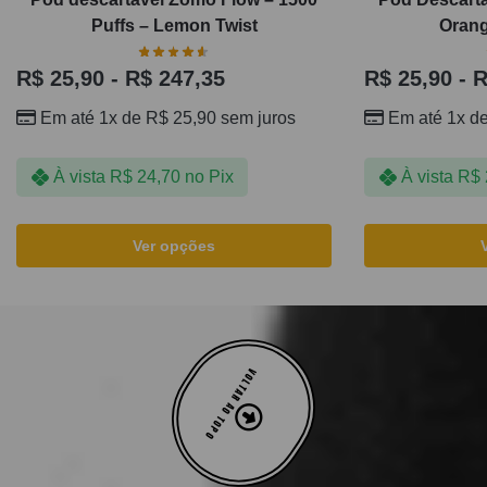
Puffs – Lemon Twist
Orang
R$
25,90
-
R$
247,35
R$
25,90
-
R
Em até 1x de
R$
25,90
sem juros
Em até 1x d
À vista
R$
24,70
no Pix
À vista
R$
Ver opções
VOLTAR AO TOPO