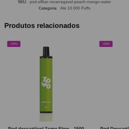
SKU:
pod-elfbar-recarregavel-peach-mango-water
Categoria:
Até 10.000 Puffs
Produtos relacionados
-49%
-49%
Pod descartável Zomo Flow – 1500
Pod Descartá