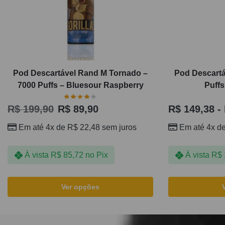
Pod Descartável Rand M Tornado –
Pod Descartá
7000 Puffs – Bluesour Raspberry
Puffs
R$
199,90
R$
89,90
R$
149,38
-
Em até 4x de
R$
22,48
sem juros
Em até 4x d
À vista
R$
85,72
no Pix
À vista
R$
Ver opções