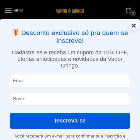
MENU
0
×
ENTREGA NO MESMO DIA EM SÃO PAULO (SEG A SEX): PEDIDOS
Desconto exclusivo só pra quem se
APROVADOS ATÉ 15:30 VIA MOTOBOY
inscreve!
Início
»
Loja
»
POD descartável
»
Até 10.000 Puffs
»
Pod descartável Elf Bar BC4000 – 4.000 Puffs – Mango Peach
Cadastre-se e receba um cupom de 10% OFF,
ofertas antecipadas e novidades da Vapor
Gringo.
Inscreva-se
Você receberá um e-mail para confirmar sua inscrição e