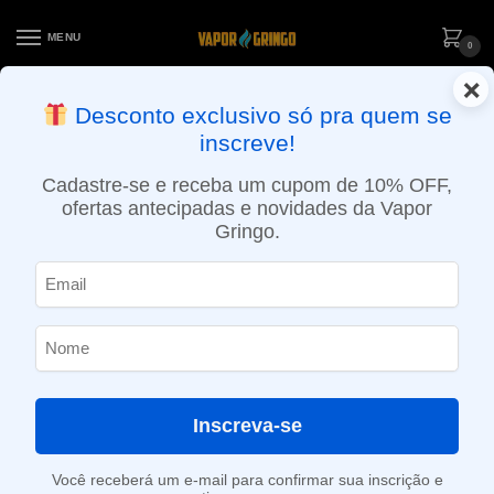
MENU
0
×
ENTREGA NO MESMO DIA EM SÃO PAULO (SEG A SEX): PEDIDOS
Desconto exclusivo só pra quem se
APROVADOS ATÉ 15:30 VIA MOTOBOY
inscreve!
Início
»
Pêra
Cadastre-se e receba um cupom de 10% OFF,
Pêra
ofertas antecipadas e novidades da Vapor
Gringo.
SHOW FILTERS
Exibindo um único resultado
-12%
Inscreva-se
Você receberá um e-mail para confirmar sua inscrição e