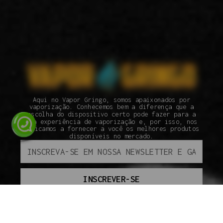
Aqui no Vapor Gringo, somos apaixonados por
vaporização. Conhecemos bem a diferença que a
escolha do dispositivo certo pode fazer para a
sua experiência de vaporização e, por isso, nos
dedicamos a fornecer a você os melhores produtos
disponíveis no mercado.
INSCREVER-SE
ATENDIMENTO
SEGUNDA À SEXTA DAS 09H ÀS 18H.