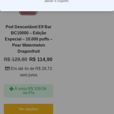
ativar o cupom.
Pod Descartável Elf Bar
BC10000 – Edição
Especial – 10.000 puffs –
Pear Watermelon
Dragonfruit
R$
129,90
R$
114,90
Em até 4x de
R$
28,73
sem juros
À vista
R$
109,56
no Pix
Ver opções