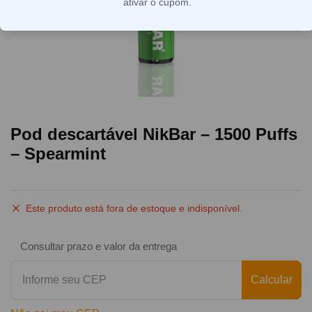
ativar o cupom.
Pod descartável NikBar – 1500 Puffs
– Spearmint
Este produto está fora de estoque e indisponível.
Consultar prazo e valor da entrega
Calcular