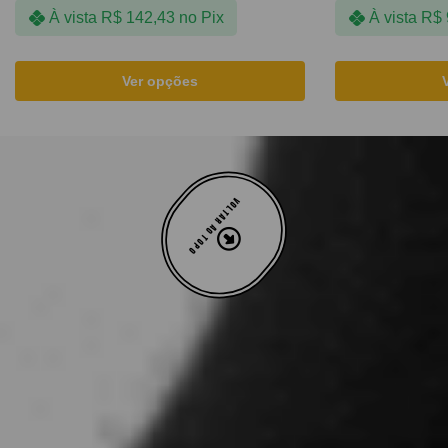
À vista
R$
142,43
no Pix
À vista
R$
Ver opções
VOLTAR AO TOPO