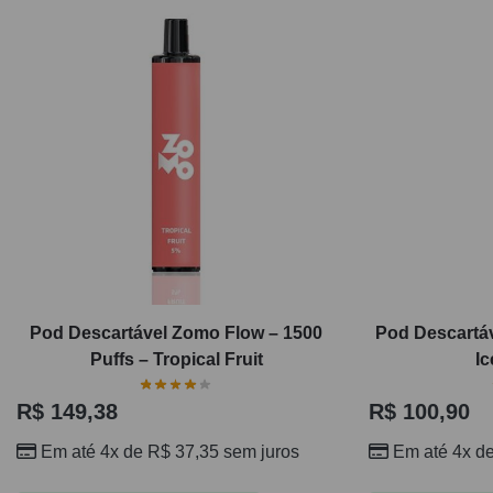
Pod Descartável Zomo Flow – 1500
Pod Descartá
Puffs – Tropical Fruit
Ic
R$
149,38
R$
100,90
Em até 4x de
R$
37,35
sem juros
Em até 4x d