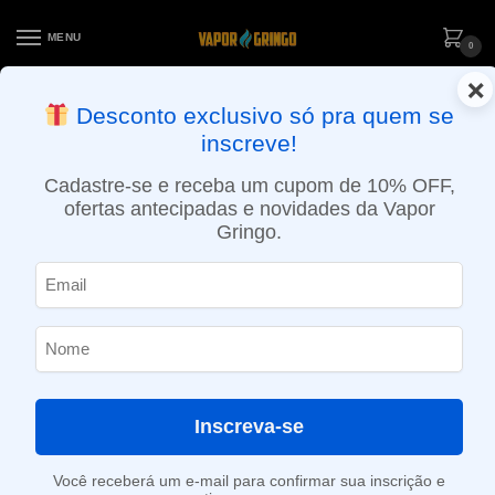
MENU
0
×
ENTREGA NO MESMO DIA EM SÃO PAULO (SEG A SEX): PEDIDOS
Desconto exclusivo só pra quem se
APROVADOS ATÉ 15:30 VIA MOTOBOY
inscreve!
Início
»
Loja
»
POD descartável
»
Até 10.000 Puffs
»
Pod descartável NikBar – 1500 Puffs – Spearmint
Cadastre-se e receba um cupom de 10% OFF,
ofertas antecipadas e novidades da Vapor
Gringo.
Inscreva-se
Você receberá um e-mail para confirmar sua inscrição e