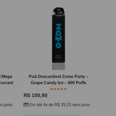
l Mega
Pod Descartável Zomo Party –
currant
Grape Candy Ice – 800 Puffs
R$
100,90
 juros
Em até 4x de
R$
25,23
sem juros