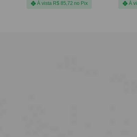
À vista
R$
85,72
no Pix
À v