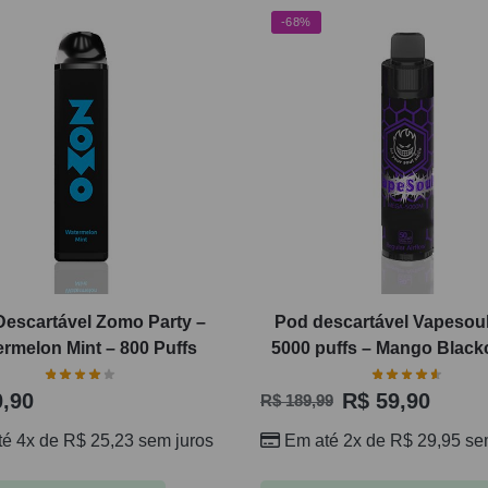
-68%
Descartável Zomo Party –
Pod descartável Vapesou
rmelon Mint – 800 Puffs
5000 puffs – Mango Black
,90
R$
59,90
R$
189,99
té 4x de
R$
25,23
sem juros
Em até 2x de
R$
29,95
sem