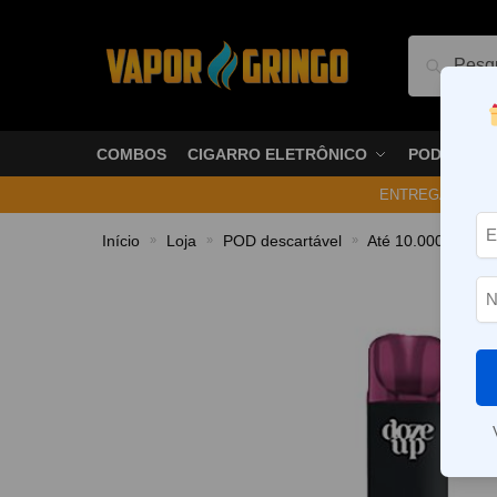
Pesquis
COMBOS
CIGARRO ELETRÔNICO
PODS
ENTREGA NO ME
Início
Loja
POD descartável
Até 10.000 Puffs
»
»
»