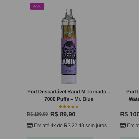
-55%
Pod Descartável Rand M Tornado –
Pod 
7000 Puffs – Mr. Blue
Wate
R$
89,90
R$
100
R$
199,90
Em até 4x de
R$
22,48
sem juros
Em a