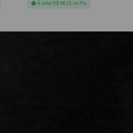
À vista
R$
96,21
no Pix