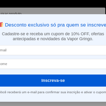
ar
Desconto exclusivo só pra quem se inscreve
VAPORIZADOR DE ERVAS
E-LIQUÍDOS
NICOTINA ORAL
Cadastre-se e receba um cupom de 10% OFF, ofertas
antecipadas e novidades da Vapor Gringo.
SMO DIA EM SÃO PAULO (SEG A SEX): PEDIDOS APROVADOS ATÉ 15:
Pod Descartável Doze Up Boom – 1600 puffs – Strawberry Yogurth
»
Pod Descartáv
Boom – 1600 p
Strawberry Yo
Inscreva-se
Você receberá um e-mail para confirmar sua inscrição e ativar o cupom
Este produto está fora d