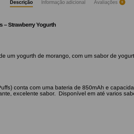
Descrição
Informação adicional
Avaliações
0
s –
Strawberry Yogurth
 de um yogurth de morango, com um sabor de yogur
Puffs) conta com uma bateria de 850mAh e capacidad
te, excelente sabor. Disponível em até varios sabo