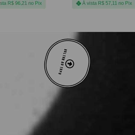
ista
R$
96,21
no Pix
À vista
R$
57,11
no Pix
VOLTAR AO TOPO