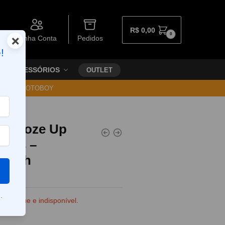
R$
0,00
0
×
Minha Conta
Pedidos
!
ACESSÓRIOS
OUTLET
30 VIA MOTOBOY
el Doze Up
uffs –
gurth
.
e estoque e indisponível.