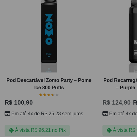
Pod Descartável Zomo Party – Pome
Pod Recarregá
Ice 800 Puffs
– Purple
R$
100,90
R$
124,90
R
Em até 4x de
R$
25,23
sem juros
Em até 4x d
À vista
R$
96,21
no Pix
À vista
R$