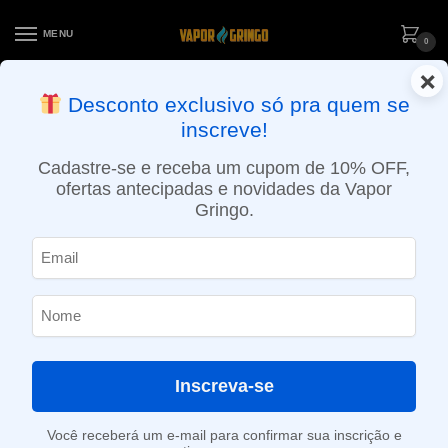
MENU
0
×
ENTREGA NO MESMO DIA EM SÃO PAULO (SEG A SEX): PEDIDOS
Desconto exclusivo só pra quem se
APROVADOS ATÉ 15:30 VIA MOTOBOY
inscreve!
Início
»
Loja
»
POD descartável
»
Até 10.000 Puffs
»
Pod Descartável Blvk – Ello Plus – 3500 Puffs – Grape Aloe
Cadastre-se e receba um cupom de 10% OFF,
ofertas antecipadas e novidades da Vapor
Gringo.
Inscreva-se
Você receberá um e-mail para confirmar sua inscrição e