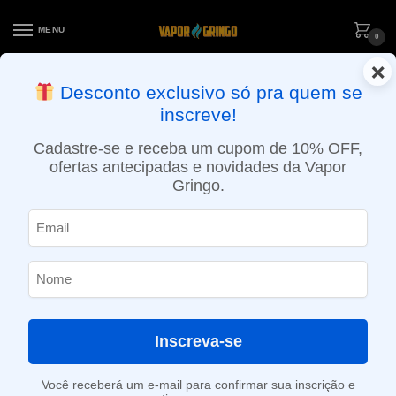
MENU
0
×
ENTREGA NO MESMO DIA EM SÃO PAULO (SEG A SEX): PEDIDOS
Desconto exclusivo só pra quem se
APROVADOS ATÉ 15:30 VIA MOTOBOY
inscreve!
Início
»
Loja
»
POD descartável
»
Até 10.000 Puffs
»
Pod Descartável Blvk – Ello Plus – 3500 Puffs – Jollyapple Ice
Cadastre-se e receba um cupom de 10% OFF,
ofertas antecipadas e novidades da Vapor
Gringo.
Inscreva-se
Você receberá um e-mail para confirmar sua inscrição e