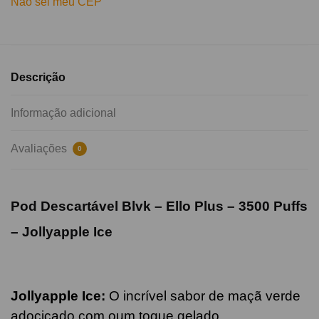
Não sei meu CEP
Descrição
Informação adicional
Avaliações
0
Pod Descartável Blvk – Ello Plus – 3500 Puffs
– Jollyapple Ice
Jollyapple Ice
:
O incrível sabor de maçã verde
adocicado com oum toque gelado
.