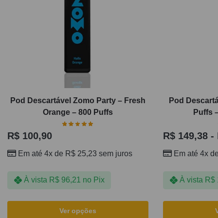
Pod Descartável Zomo Party – Fresh
Pod Descartá
Orange – 800 Puffs
Puffs 
R$
100,90
R$
149,38
-
Em até 4x de
R$
25,23
sem juros
Em até 4x d
À vista
R$
96,21
no Pix
À vista
R$
Ver opções