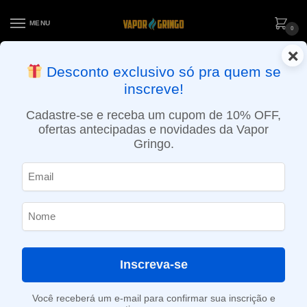
MENU
0
×
ENTREGA NO MESMO DIA EM SÃO PAULO (SEG A SEX): PEDIDOS
Desconto exclusivo só pra quem se
APROVADOS ATÉ 15:30 VIA MOTOBOY
inscreve!
Início
»
Loja
»
e-Liquídos
»
Nic Salt
»
Salt Frutados
»
Líquido Sampa Salt – Strawberry Banana
Cadastre-se e receba um cupom de 10% OFF,
ofertas antecipadas e novidades da Vapor
Gringo.
Inscreva-se
Você receberá um e-mail para confirmar sua inscrição e