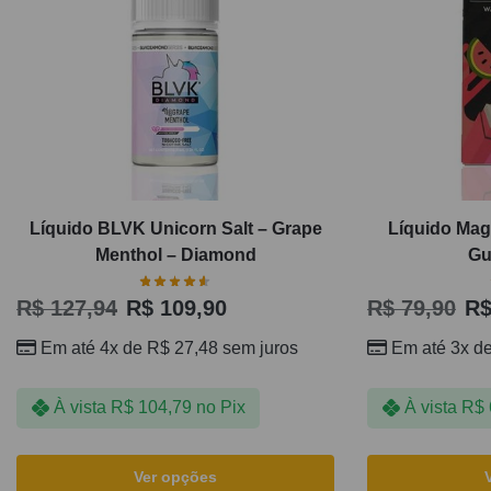
Líquido BLVK Unicorn Salt – Grape
Líquido Mag
Menthol – Diamond
Gu
R$
127,94
R$
109,90
R$
79,90
R
Em até 4x de
R$
27,48
sem juros
Em até 3x d
À vista
R$
104,79
no Pix
À vista
R$
Ver opções