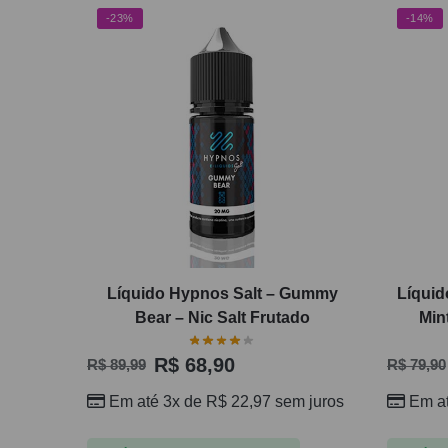
-23%
-14%
Líquido Hypnos Salt – Gummy
Líquid
Bear – Nic Salt Frutado
Min
R$
68,90
R$
89,99
R$
79,90
Em até 3x de
R$
22,97
sem juros
Em a