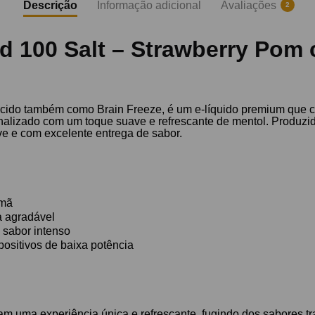
Descrição
Informação adicional
Avaliações
2
d 100 Salt – Strawberry Pom
cido também como Brain Freeze, é um e-líquido premium que c
finalizado com um toque suave e refrescante de mentol. Produzid
e e com excelente entrega de sabor.
omã
a agradável
sabor intenso
positivos de baixa potência
m uma experiência única e refrescante, fugindo dos sabores tra