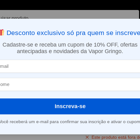
ar
Desconto exclusivo só pra quem se inscreve
VAPORIZADOR DE ERVAS
E-LIQUÍDOS
NICOTINA ORAL
Cadastre-se e receba um cupom de 10% OFF, ofertas
antecipadas e novidades da Vapor Gringo.
SMO DIA EM SÃO PAULO (SEG A SEX): PEDIDOS APROVADOS ATÉ 15:
s
Líquido Naked 100 Salt – Strawberry Pom Mentolado – Naked 100
»
Líquido Naked 
Strawberry P
Naked 100
Inscreva-se
(
2
avaliações d
Você receberá um e-mail para confirmar sua inscrição e ativar o cupom
Este produto está fora d