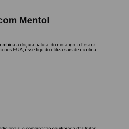
 com Mentol
ombina a doçura natural do morango, o frescor
o nos EUA, esse líquido utiliza sais de nicotina
dicionais. A combinação equilibrada das frutas