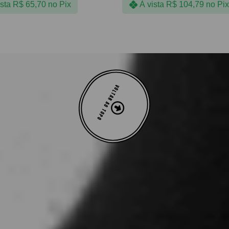
ista
R$
65,70
no Pix
À vista
R$
104,79
no Pix
VOLTAR AO TOPO