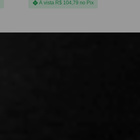
À vista
R$
104,79
no Pix