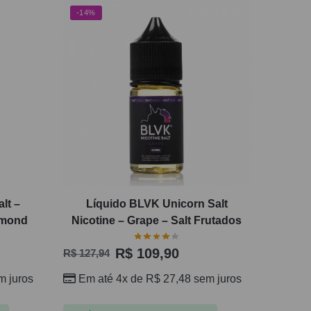
-14%
lt –
Líquido BLVK Unicorn Salt
amond
Nicotine – Grape – Salt Frutados
R$
109,90
R$
127,94
 juros
Em até 4x de
R$
27,48
sem juros