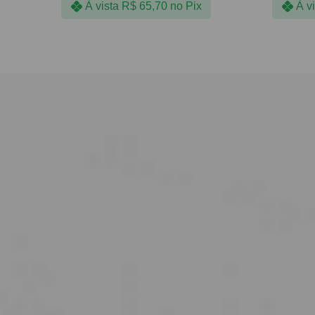
À vista
R$
65,70
no Pix
À v