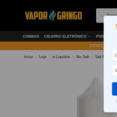
Pesquis
COMBOS
CIGARRO ELETRÔNICO
PODS
ENTREGA NO ME
Início
Loja
e-Liquídos
Nic Salt
Salt Frutado
»
»
»
»