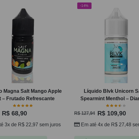
-14%
o Magna Salt Mango Apple
Líquido Blvk Unicorn Sa
t – Frutado Refrescante
Spearmint Menthol – Di
R$
68,90
R$
109,90
R$
127,94
té 3x de
R$
22,97
sem juros
Em até 4x de
R$
27,48
sem