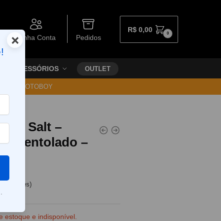
R$
0,00
0
×
Minha Conta
Pedidos
!
ACESSÓRIOS
OUTLET
30 VIA MOTOBOY
100 Salt –
om Mentolado –
e clientes)
.
e estoque e indisponível.