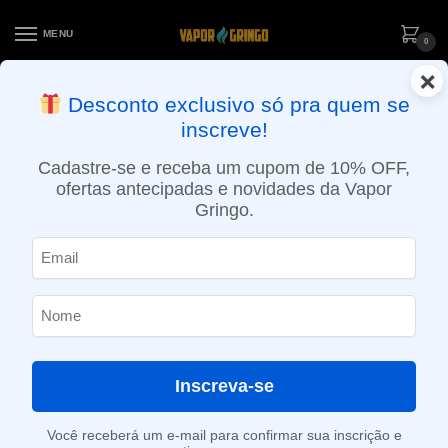
MENU
0
×
ENTREGA NO MESMO DIA EM SÃO PAULO (SEG A SEX): PEDIDOS
Desconto exclusivo só pra quem se
APROVADOS ATÉ 15:30 VIA MOTOBOY
inscreve!
Início
»
Loja
»
e-Liquídos
»
Nic Salt
»
Salt Frutados
»
Líquido LQD ART Salt – Tangerine Art
Cadastre-se e receba um cupom de 10% OFF,
ofertas antecipadas e novidades da Vapor
Gringo.
Inscreva-se
Você receberá um e-mail para confirmar sua inscrição e