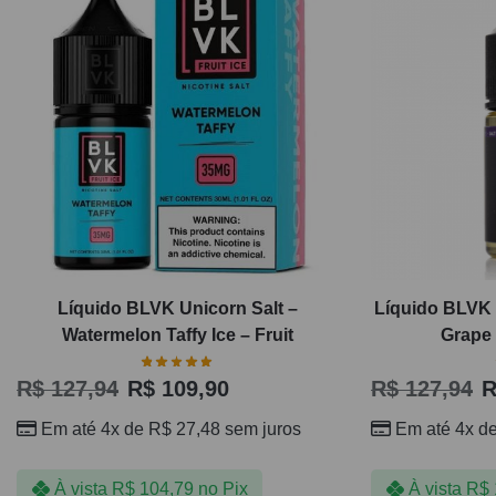
Líquido BLVK Unicorn Salt –
Líquido BLVK 
Watermelon Taffy Ice – Fruit
Grape 
R$
127,94
R$
109,90
R$
127,94
R
Em até 4x de
R$
27,48
sem juros
Em até 4x d
À vista
R$
104,79
no Pix
À vista
R$