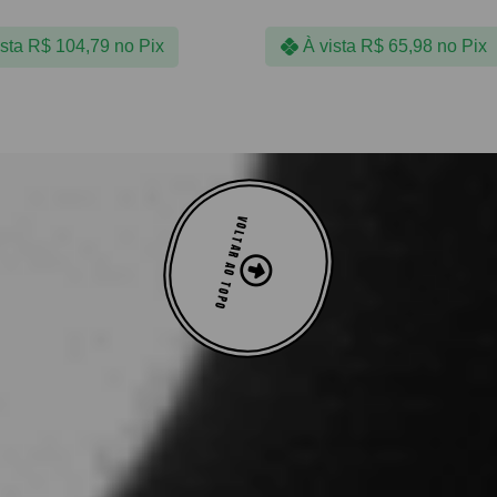
À vista
R$
65,98
no Pix
ista
R$
104,79
no Pix
VOLTAR AO TOPO