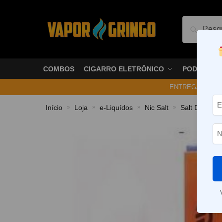
Pesquis
COMBOS
CIGARRO ELETRÔNICO
PODS
ENTREGA NO ME
Início
Loja
e-Liquídos
Nic Salt
Salt Doces 
»
»
»
»