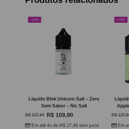
-14%
-14%
Líquido Blvk Unicorn Salt – Zero
Líquid
Sem Sabor – Nic Salt
Appl
R$
109,90
R$
127,94
R$
127,9
Em até 4x de
R$
27,48
sem juros
Em a