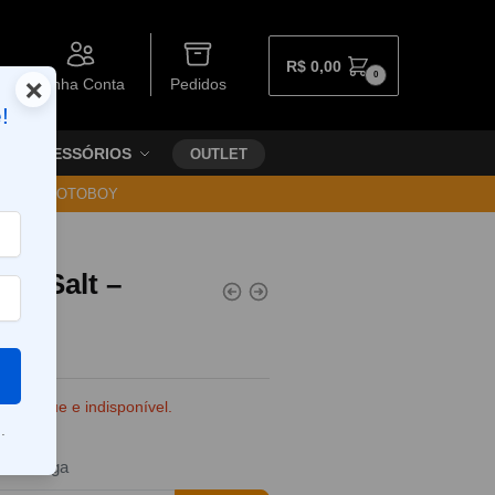
R$
0,00
0
×
Minha Conta
Pedidos
!
ACESSÓRIOS
OUTLET
30 VIA MOTOBOY
ch Salt –
e estoque e indisponível.
.
da entrega