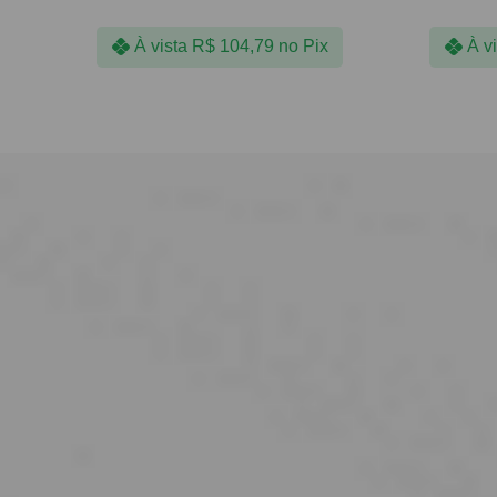
À vista
R$
104,79
no Pix
À v