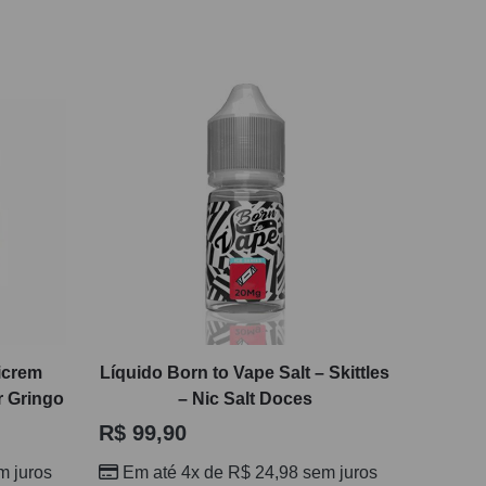
picrem
Líquido Born to Vape Salt – Skittles
r Gringo
– Nic Salt Doces
R$
99,90
 juros
Em até 4x de
R$
24,98
sem juros