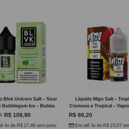
Líquido Migo Salt – Tro
o Blvk Unicorn Salt – Sour
Cremoso e Tropical – Vapo
e Bubblegum Ice – Bubba
R$
69,20
R$
109,90
4
Em até 3x de
R$
23,07
sem
té 4x de
R$
27,48
sem juros