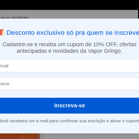
ar
Desconto exclusivo só pra quem se inscreve
VAPORIZADOR DE ERVAS
E-LIQUÍDOS
NICOTINA ORAL
Cadastre-se e receba um cupom de 10% OFF, ofertas
antecipadas e novidades da Vapor Gringo.
SMO DIA EM SÃO PAULO (SEG A SEX): PEDIDOS APROVADOS ATÉ 15:
e sobremesas
Líquido Joyetech Salt – Mango Cake
»
Líquido Joyete
Mango Cake
Inscreva-se
Este produto está fora d
Você receberá um e-mail para confirmar sua inscrição e ativar o cupom
Consultar prazo e valor 