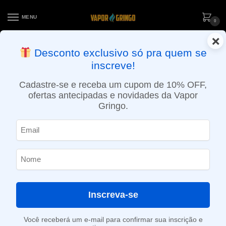
MENU
0
×
ENTREGA NO MESMO DIA EM SÃO PAULO (SEG A SEX): PEDIDOS
Desconto exclusivo só pra quem se
APROVADOS ATÉ 15:30 VIA MOTOBOY
inscreve!
Início
»
Loja
»
e-Liquídos
»
Nic Salt
»
Salt Doces e sobremesas
»
Líquido Caravela Salt – Cafeteria
Cadastre-se e receba um cupom de 10% OFF,
ofertas antecipadas e novidades da Vapor
Gringo.
Inscreva-se
Você receberá um e-mail para confirmar sua inscrição e