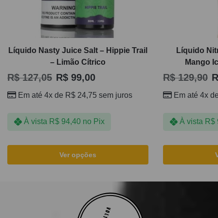
Líquido Nasty Juice Salt – Hippie Trail
Líquido Nit
– Limão Cítrico
Mango Ic
R$
127,05
R$
99,00
R$
129,90
R
Em até 4x de
R$
24,75
sem juros
Em até 4x d
À vista
R$
94,40
no Pix
À vista
R$
Ver opções