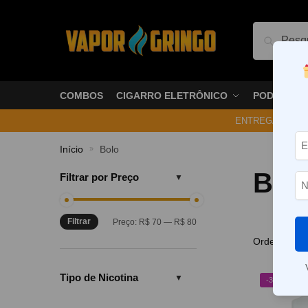
Pesquis
COMBOS
CIGARRO ELETRÔNICO
PODS
ENTREGA NO ME
Início
Bolo
»
Bol
Filtrar por Preço
Filtrar
Preço:
R$ 70
—
R$ 80
Tipo de Nicotina
-31%