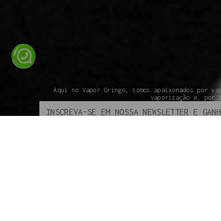
Aqui no Vapor Gringo, somos apaixonados por va
vaporização e, por 
ATENDIMENTO
INSTITUCIONAL
SOBRE A VAPOR GRINGO
COMO COMPRAR
SEGURANÇA
ENVIO
Todos