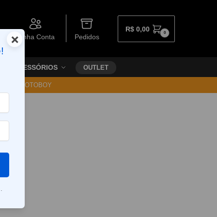
R$
0,00
0
×
Minha Conta
Pedidos
!
ACESSÓRIOS
OUTLET
30 VIA MOTOBOY
.