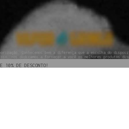
porização. Conhecemos bem a diferença que a escolha do disposi
isso, nos dedicamos a fornecer a você os melhores produtos dis
SEGUNDA À SEXTA DAS 09H ÀS 18H.
(110 95800-9409
PAGAMENTO
GARANTIA
POLÍTICAS DE PRIVACIDADE
TROCAS E DEVOLUÇÕES
G
 os direitos reservados à Vapor Gringo® - 2024