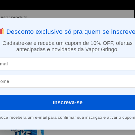
ar
Desconto exclusivo só pra quem se inscreve
VAPORIZADOR DE ERVAS
E-LIQUÍDOS
NICOTINA ORAL
Cadastre-se e receba um cupom de 10% OFF, ofertas
antecipadas e novidades da Vapor Gringo.
SMO DIA EM SÃO PAULO (SEG A SEX): PEDIDOS APROVADOS ATÉ 15:
o
Inscreva-se
Exibindo um único resultado
Você receberá um e-mail para confirmar sua inscrição e ativar o cupom