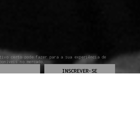
tivo certo pode fazer para a sua experiência de
poníveis no mercado.
INSCREVER-SE
UIA DO INICIANTE