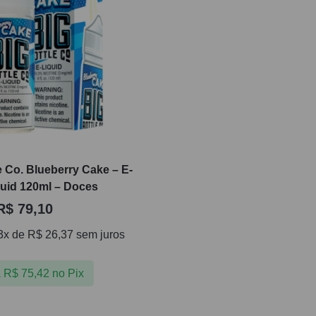
e Co. Blueberry Cake – E-
quid 120ml – Doces
R$
79,10
3x de
R$
26,37
sem juros
a
R$
75,42
no Pix