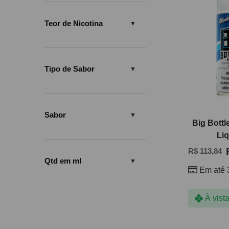
Teor de Nicotina
Tipo de Sabor
Sabor
Big Bottl
Li
R$
113,84
Qtd em ml
Em até 
À vist