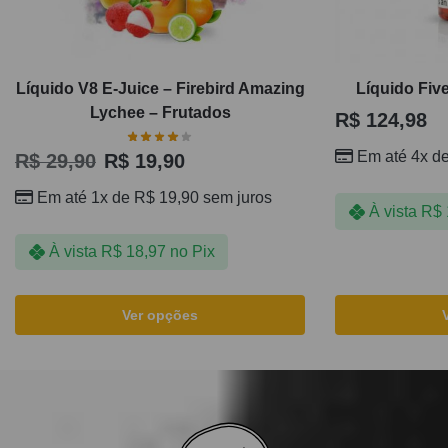
Líquido V8 E-Juice – Firebird Amazing
Líquido Fiv
Lychee – Frutados
R$
124,98
Em até 4x d
R$
29,90
R$
19,90
Em até 1x de
R$
19,90
sem juros
À vista
R$
À vista
R$
18,97
no Pix
Ver opções