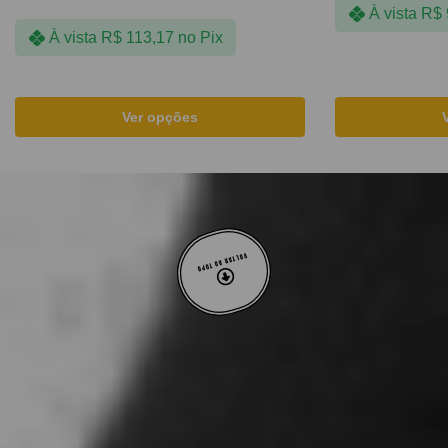
À vista
R$
À vista
R$
113,17
no Pix
Ver opções
VOLTAR AO TOPO