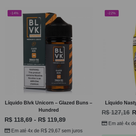
-14%
-22%
Líquido Blvk Unicorn – Glazed Buns –
Líquido Nasty
Hundred
R$
127,16
R
R$
118,69
-
R$
119,89
Em até 4x d
Em até 4x de
R$
29,67
sem juros