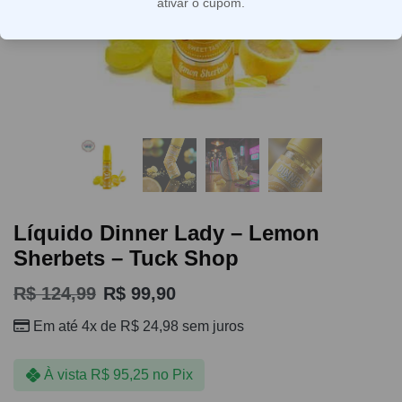
ativar o cupom.
Líquido Dinner Lady – Lemon
Sherbets – Tuck Shop
R$
124,99
R$
99,90
Em até 4x de
R$
24,98
sem juros
À vista
R$
95,25
no Pix