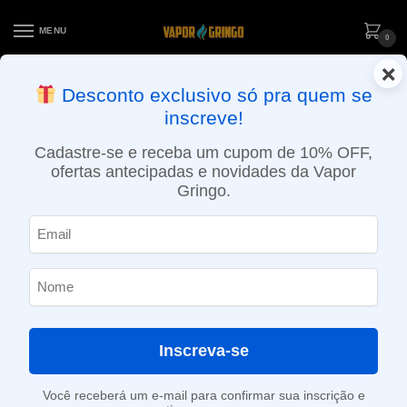
MENU
0
×
ENTREGA NO MESMO DIA EM SÃO PAULO (SEG A SEX): PEDIDOS
Desconto exclusivo só pra quem se
APROVADOS ATÉ 15:30 VIA MOTOBOY
inscreve!
Início
»
Loja
»
e-Liquídos
»
Free base
»
Frutados
»
Líquido Dinner Lady – Lemon Sherbets – Tuck Shop
Cadastre-se e receba um cupom de 10% OFF,
ofertas antecipadas e novidades da Vapor
Gringo.
Inscreva-se
Você receberá um e-mail para confirmar sua inscrição e