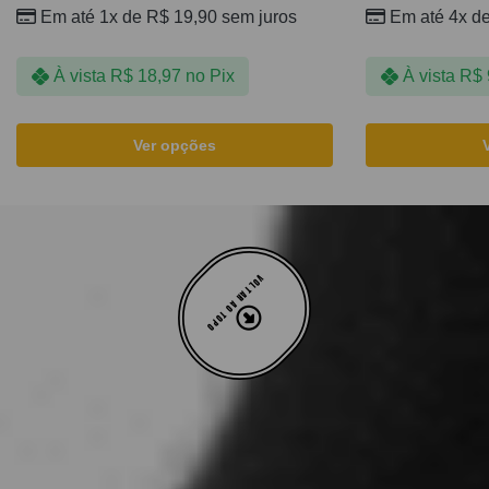
Em até 1x de
R$
19,90
sem juros
Em até 4x d
À vista
R$
18,97
no Pix
À vista
R$
Ver opções
VOLTAR AO TOPO