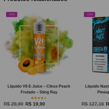
-33%
-22%
Líquido V8 E-Juice – Citrus Peach
Líquido Nast
Frutado – Sting Ray
Pinea
R$
29,90
R$
19,90
R$
127,16
R