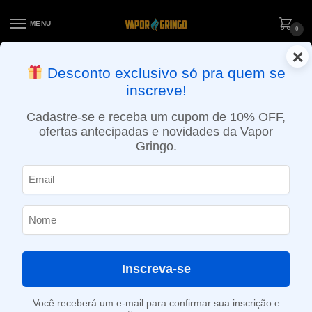
MENU
0
×
ENTREGA NO MESMO DIA EM SÃO PAULO (SEG A SEX): PEDIDOS
Desconto exclusivo só pra quem se
APROVADOS ATÉ 15:30 VIA MOTOBOY
inscreve!
Início
»
Loja
»
e-Liquídos
»
Free base
»
Frutados
»
Líquido Element – Neon Green Slushie – Far
Cadastre-se e receba um cupom de 10% OFF,
ofertas antecipadas e novidades da Vapor
Gringo.
Inscreva-se
Você receberá um e-mail para confirmar sua inscrição e