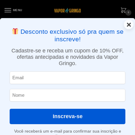
MENU
0
×
ENTREGA NO MESMO DIA EM SÃO PAULO (SEG A SEX): PEDIDOS
Desconto exclusivo só pra quem se
APROVADOS ATÉ 15:30 VIA MOTOBOY
inscreve!
Início
»
Loja
»
e-Liquídos
»
Free base
»
Frutados
»
Líquido VonK – Von Berry
Cadastre-se e receba um cupom de 10% OFF,
ofertas antecipadas e novidades da Vapor
Gringo.
Inscreva-se
Você receberá um e-mail para confirmar sua inscrição e