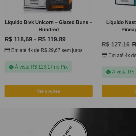
Líquido Blvk Unicorn – Glazed Buns –
Líquido Nast
Hundred
Pinea
R$
118,69
-
R$
119,89
R$
127,16
R
Em até 4x de
R$
29,67
sem juros
Em até 4x d
À vista
R$
113,17
no Pix
À vista
R$
Ver opções
VOLTAR AO TOPO