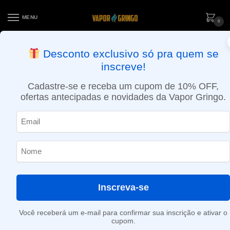
MENU
0
ENTREGA NO MESMO DIA EM SÃO PAULO (SEG A SEX): PEDIDOS
Desconto exclusivo só pra quem se
APROVADOS ATÉ 15:30 VIA MOTOBOY
inscreve!
Início
»
Nectarina
Cadastre-se e receba um cupom de 10% OFF,
Nectarina
ofertas antecipadas e novidades da Vapor Gringo.
Nenhum produto foi encontrado para a sua seleção.
Inscreva-se
Você receberá um e-mail para confirmar sua inscrição e ativar o
cupom.