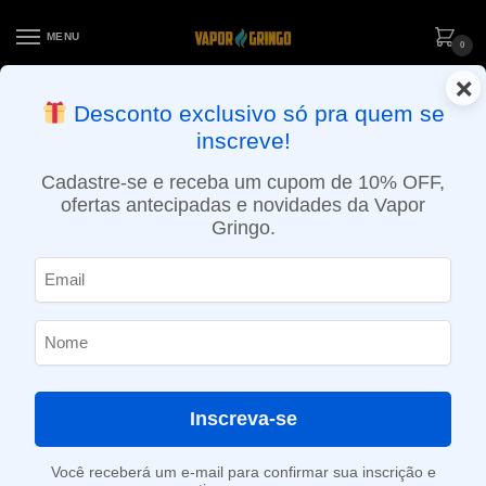
MENU
0
×
ENTREGA NO MESMO DIA EM SÃO PAULO (SEG A SEX): PEDIDOS
Desconto exclusivo só pra quem se
APROVADOS ATÉ 15:30 VIA MOTOBOY
inscreve!
Início
»
Loja
»
e-Liquídos
»
Free base
»
Doces e sobremesas
»
Líquido Mr. Custard – Lemon Cake Custard
Cadastre-se e receba um cupom de 10% OFF,
ofertas antecipadas e novidades da Vapor
Gringo.
Inscreva-se
Você receberá um e-mail para confirmar sua inscrição e