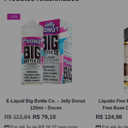
-31%
E-Liquid Big Bottle Co. – Jelly Donut
Líquido Five
120ml – Doces
Free Base 
R$
113,84
R$
79,10
R$
124,98
Em até 3x de
R$
26,37
sem juros
Em até 4x d