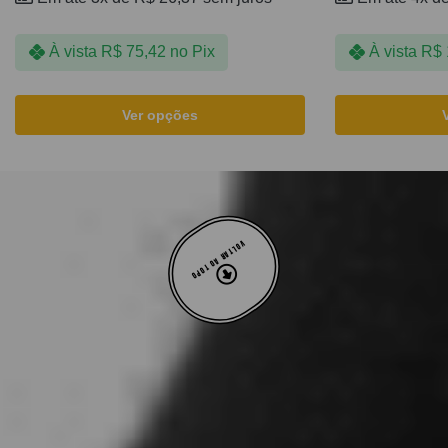
À vista
R$
75,42
no Pix
À vista
R$
Ver opções
VOLTAR AO TOPO