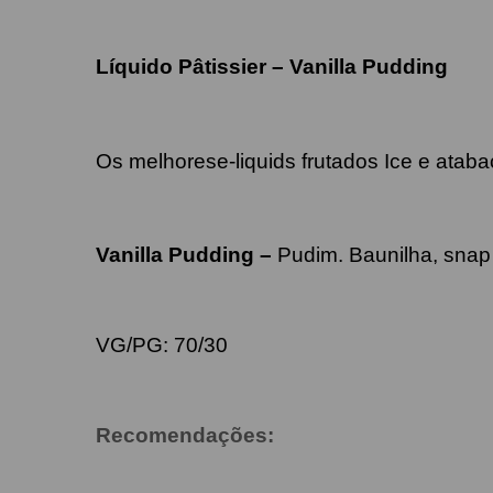
Líquido
Pâtissier
–
Vanilla Pudding
Os melhorese-liquids frutados Ice e atab
Vanilla Pudding –
Pudim. Baunilha, sna
VG/PG: 70/30
Recomendações: