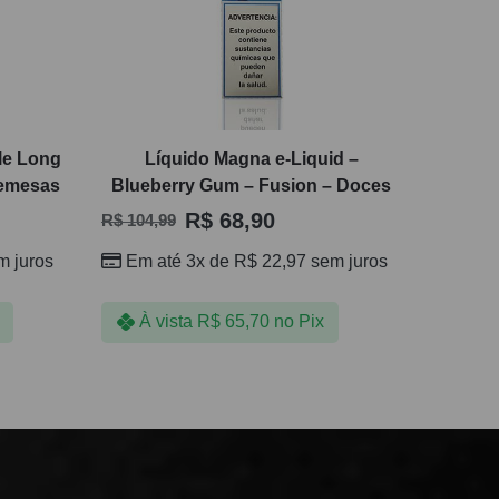
le Long
Líquido Magna e-Liquid –
remesas
Blueberry Gum – Fusion – Doces
R$
68,90
R$
104,99
 juros
Em até 3x de
R$
22,97
sem juros
À vista
R$
65,70
no Pix