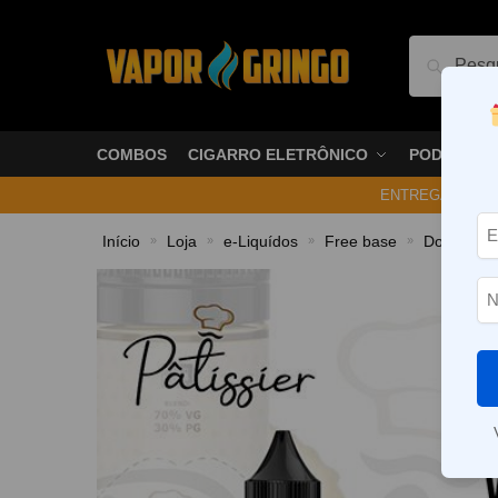
Pesquis
COMBOS
CIGARRO ELETRÔNICO
PODS
ENTREGA NO ME
Início
Loja
e-Liquídos
Free base
Doces e 
»
»
»
»