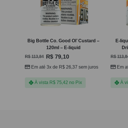
Big Bottle Co. Good Ol’ Custard –
E-liq
120ml – E-liquid
Dr
R$
79,10
R$
113,84
R$
113,8
Em até 3x de
R$
26,37
sem juros
Em a
À vista
R$
75,42
no Pix
À v