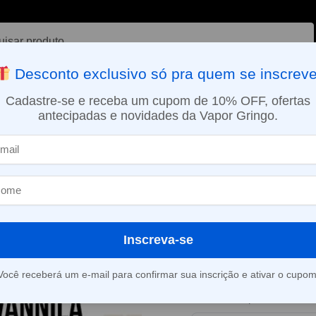
ar
Desconto exclusivo só pra quem se inscreve
VAPORIZADOR DE ERVAS
E-LIQUÍDOS
NICOTINA ORAL
Cadastre-se e receba um cupom de 10% OFF, ofertas
antecipadas e novidades da Vapor Gringo.
SMO DIA EM SÃO PAULO (SEG A SEX): PEDIDOS APROVADOS ATÉ 15:
sobremesas
Líquido Pâtissier – Vanilla Pudding
»
Líquido Pâtissi
Pudding
Inscreva-se
Este produto está fora d
Você receberá um e-mail para confirmar sua inscrição e ativar o cupom
Consultar prazo e valor 