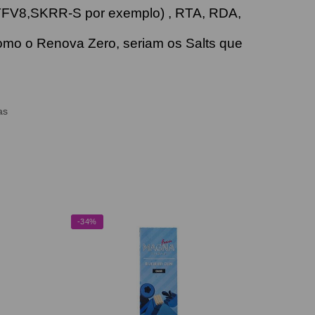
TFV8,SKRR-S por exemplo) , RTA, RDA,
omo o Renova Zero, seriam os Salts que
as
-34%