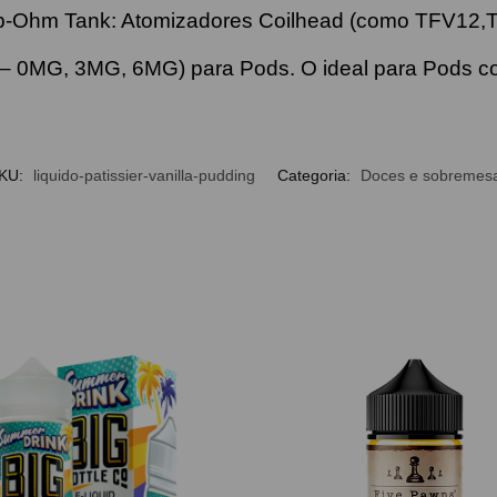
b-Ohm Tank: Atomizadores Coilhead (como TFV12,
0 – 0MG, 3MG, 6MG) para Pods. O ideal para Pods c
KU:
liquido-patissier-vanilla-pudding
Categoria:
Doces e sobremes