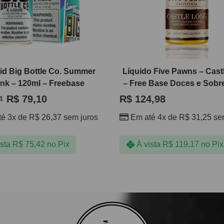
uid Big Bottle Co. Summer
Líquido Five Pawns – Cast
ink – 120ml – Freebase
– Free Base Doces e Sob
R$
79,10
R$
124,98
4
té 3x de
R$
26,37
sem juros
Em até 4x de
R$
31,25
sem
ista
R$
75,42
no Pix
À vista
R$
119,17
no Pix