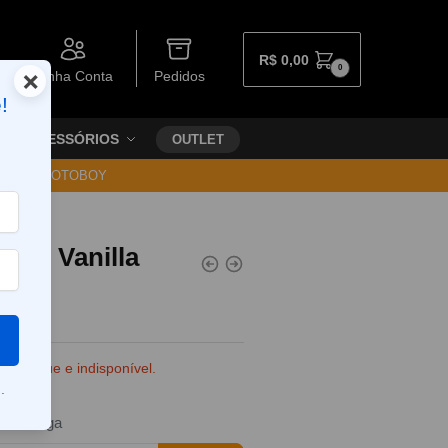
R$
0,00
0
×
Minha Conta
Pedidos
!
ACESSÓRIOS
OUTLET
30 VIA MOTOBOY
er – Vanilla
e estoque e indisponível.
.
da entrega