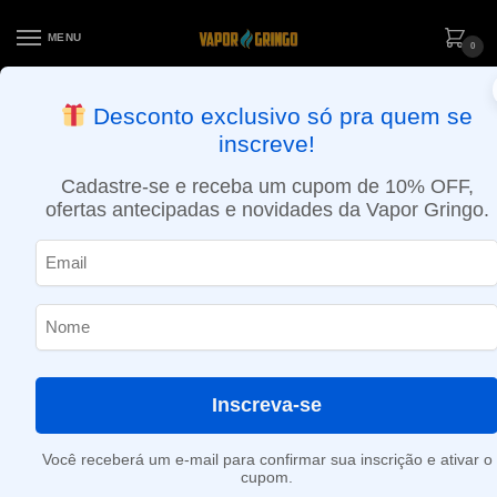
MENU
0
ENTREGA NO MESMO DIA EM SÃO PAULO (SEG A SEX): PEDIDOS
Desconto exclusivo só pra quem se
APROVADOS ATÉ 15:30 VIA MOTOBOY
inscreve!
Início
»
Massa Doce
Cadastre-se e receba um cupom de 10% OFF,
Massa Doce
ofertas antecipadas e novidades da Vapor Gringo.
Nenhum produto foi encontrado para a sua seleção.
Inscreva-se
Você receberá um e-mail para confirmar sua inscrição e ativar o
cupom.