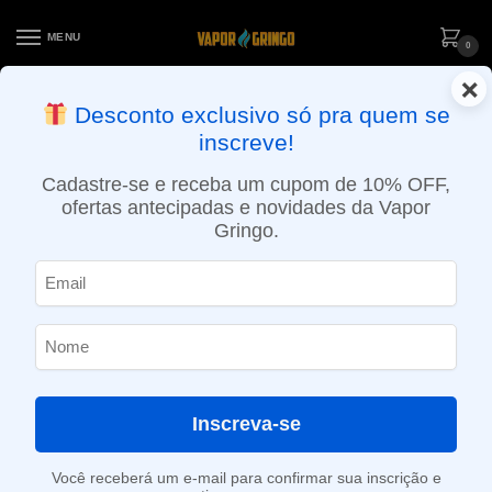
MENU
0
×
ENTREGA NO MESMO DIA EM SÃO PAULO (SEG A SEX): PEDIDOS
Desconto exclusivo só pra quem se
APROVADOS ATÉ 15:30 VIA MOTOBOY
inscreve!
Início
»
Loja
»
Cigarro eletrônico
»
Kits
»
Intermediário
»
Kit Vape Aegis S100 (Solo 2) – 100W – Geekvape
Cadastre-se e receba um cupom de 10% OFF,
ofertas antecipadas e novidades da Vapor
Gringo.
Inscreva-se
Você receberá um e-mail para confirmar sua inscrição e