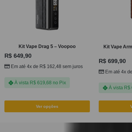
Kit Vape Drag 5 – Voopoo
Kit Vape Ar
R$
649,90
R$
699,90
Em até 4x de
R$
162,48
sem juros
Em até 4x d
À vista
R$
619,68
no Pix
À vista
R$
Ver opções