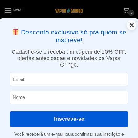
MENU
0
×
ENTREGA NO MESMO DIA EM SÃO PAULO (SEG A SEX): PEDIDOS
Desconto exclusivo só pra quem se
APROVADOS ATÉ 15:30 VIA MOTOBOY
inscreve!
Início
»
Loja
»
Cigarro eletrônico
»
Kits
»
Intermediário
»
Kit Vape Morph 2 – Smok
Cadastre-se e receba um cupom de 10% OFF,
ofertas antecipadas e novidades da Vapor
Gringo.
Inscreva-se
Você receberá um e-mail para confirmar sua inscrição e