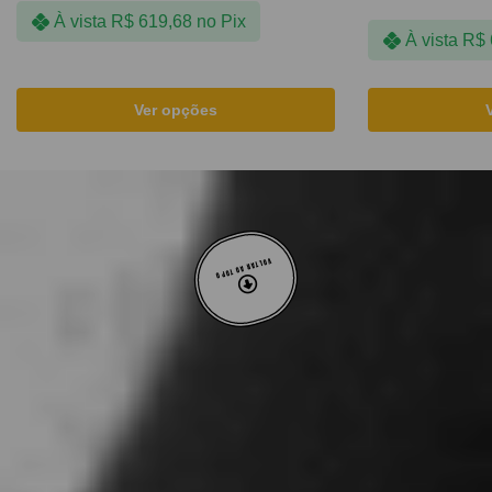
À vista
R$
619,68
no Pix
À vista
R$
Ver opções
VOLTAR AO TOPO