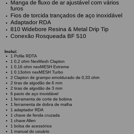
Manga de fluxo de ar ajustável com vários
furos
Fios de torcida trançados de aço inoxidável
Adaptador RDA
810 Widebore Resina & Metal Drip Tip
Conexão Rosqueada BF 510
Inclui:
1 Pofile RDTA
1 0,2 ohm NexMesh Clapton
1 0,16 ohm nexMESH Extreme
1 0.13ohm nexMESH Turbo
2 Clapton de grampo emoldurado de 0,33 ohm
2 tiras de algodão de 6 mm
2 tiras de algodão de 3 mm
6 pavio de aço inoxidável
1 ferramenta de corte de bobina
1 ferramenta de dobra de malha
1 adaptador RDA
1 chave de fenda cruzada
1 chave Allen
1 bolsa de acessórios
1 manual do usuário