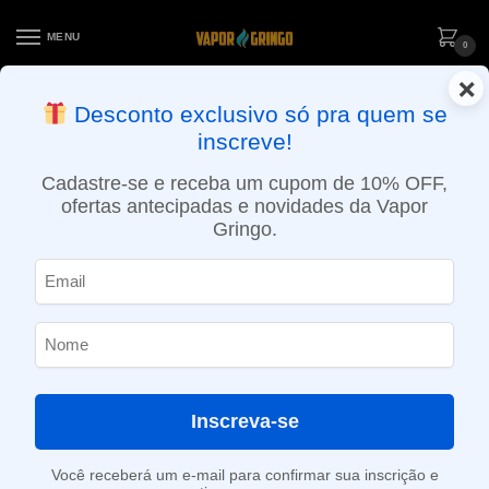
MENU
0
×
ENTREGA NO MESMO DIA EM SÃO PAULO (SEG A SEX): PEDIDOS
Desconto exclusivo só pra quem se
APROVADOS ATÉ 15:30 VIA MOTOBOY
inscreve!
Início
»
Loja
»
Cigarro eletrônico
»
Atomizador
»
RDTA
»
Atomizador Profile Rdta 25mm – Wotofo
Cadastre-se e receba um cupom de 10% OFF,
ofertas antecipadas e novidades da Vapor
Gringo.
Inscreva-se
Você receberá um e-mail para confirmar sua inscrição e