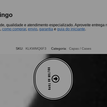
ingo
de, qualidade e atendimento especializado. Aproveite entrega 
s
,
como comprar
,
envio
,
garantia
e
guia do iniciante
.
SKU:
KLKWMQ6F3
Categoria:
Capas / Cases
VOLTAR AO TOPO