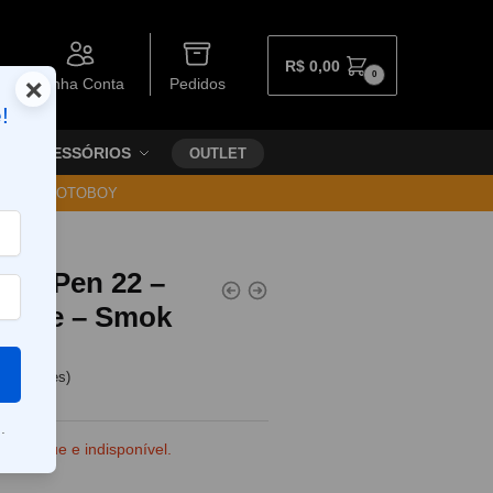
R$
0,00
0
×
Minha Conta
Pedidos
!
ACESSÓRIOS
OUTLET
30 VIA MOTOBOY
ção Pen 22 –
stente – Smok
e clientes)
.
e estoque e indisponível.