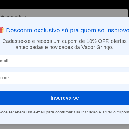
ar
Desconto exclusivo só pra quem se inscreve
VAPORIZADOR DE ERVAS
E-LIQUÍDOS
NICOTINA ORAL
Cadastre-se e receba um cupom de 10% OFF, ofertas
antecipadas e novidades da Vapor Gringo.
SMO DIA EM SÃO PAULO (SEG A SEX): PEDIDOS APROVADOS ATÉ 15:
n 22 – Silicone Resistente – Smok
Capa de Prote
Silicone Resi
Inscreva-se
(
2
avaliações d
Você receberá um e-mail para confirmar sua inscrição e ativar o cupom
Este produto está fora d