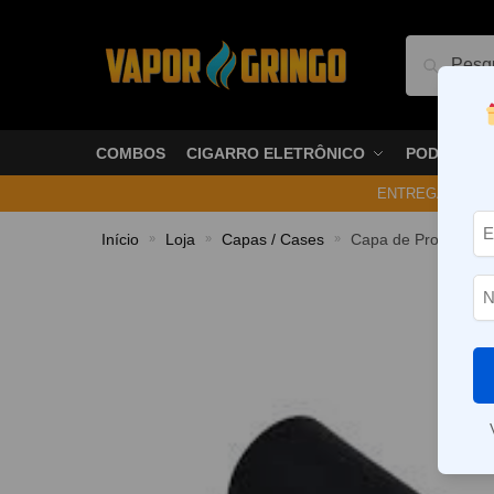
Pesquis
COMBOS
CIGARRO ELETRÔNICO
PODS
ENTREGA NO ME
Início
Loja
Capas / Cases
Capa de Proteção Pe
»
»
»