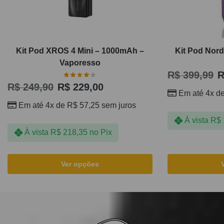
Kit Pod XROS 4 Mini – 1000mAh –
Kit Pod Nor
Vaporesso
R$
399,99
R
R$
249,90
R$
229,00
Em até 4x d
Em até 4x de
R$
57,25
sem juros
À vista
R$
À vista
R$
218,35
no Pix
Ver opções