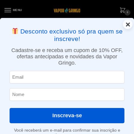
MENU
0
×
ENTREGA NO MESMO DIA EM SÃO PAULO (SEG A SEX): PEDIDOS
Desconto exclusivo só pra quem se
APROVADOS ATÉ 15:30 VIA MOTOBOY
inscreve!
Início
»
Loja
»
POD System
»
Aparelhos
»
Kit Pod Thiner – 25W Ajustável – Smok
Cadastre-se e receba um cupom de 10% OFF,
ofertas antecipadas e novidades da Vapor
Gringo.
Inscreva-se
Você receberá um e-mail para confirmar sua inscrição e