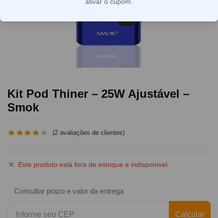
ativar o cupom.
Kit Pod Thiner – 25W Ajustável –
Smok
(
2
avaliações de clientes)
Este produto está fora de estoque e indisponível.
Consultar prazo e valor da entrega
Calcular