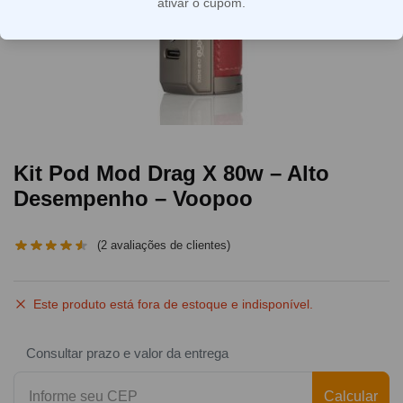
ativar o cupom.
Kit Pod Mod Drag X 80w – Alto
Desempenho – Voopoo
(
2
avaliações de clientes)
Este produto está fora de estoque e indisponível.
Consultar prazo e valor da entrega
Calcular