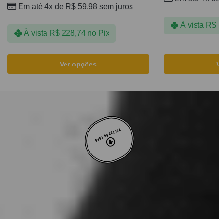
Em até 4x de
R$
59,98
sem juros
À vista
R$
À vista
R$
228,74
no Pix
Ver opções
VOLTAR AO TOPO