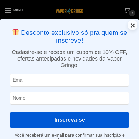
MENU
0
×
ENTREGA NO MESMO DIA EM SÃO PAULO (SEG A SEX): PEDIDOS
Desconto exclusivo só pra quem se
APROVADOS ATÉ 15:30 VIA MOTOBOY
inscreve!
Início
»
Loja
»
POD System
»
Aparelhos
»
Kit Pod Mod Drag X 80w – Alto Desempenho – Voopoo
Cadastre-se e receba um cupom de 10% OFF,
ofertas antecipadas e novidades da Vapor
Gringo.
Inscreva-se
Você receberá um e-mail para confirmar sua inscrição e