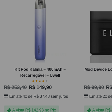
Kit Pod Kalmia – 400mAh –
Mod Device Lo
Recarregável – Uwell
R$
252,40
R$
149,90
R$
99,90
R
Em até 4x de
R$
37,48
sem juros
Em até 2x d
À vista
R$
142,93
no Pix
À vista
R$