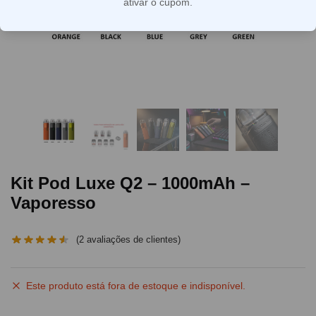
ativar o cupom.
Kit Pod Luxe Q2 – 1000mAh –
Vaporesso
(
2
avaliações de clientes)
Este produto está fora de estoque e indisponível.