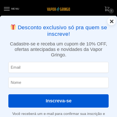
MENU
0
×
ENTREGA NO MESMO DIA EM SÃO PAULO (SEG A SEX): PEDIDOS
Desconto exclusivo só pra quem se
APROVADOS ATÉ 15:30 VIA MOTOBOY
inscreve!
Início
»
Loja
»
POD System
»
Aparelhos
»
Kit Pod Luxe Q2 – 1000mAh – Vaporesso
Cadastre-se e receba um cupom de 10% OFF,
ofertas antecipadas e novidades da Vapor
Gringo.
Inscreva-se
Você receberá um e-mail para confirmar sua inscrição e