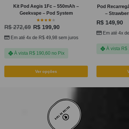
Kit Pod Aegis 1Fc – 550mAh –
Pod Recarregá
Geekvape – Pod System
– Strawberr
R$
149,90
R$
272,69
R$
199,90
Em até 4x d
Em até 4x de
R$
49,98
sem juros
À vista
R$
À vista
R$
190,60
no Pix
Ver opções
VOLTAR AO TOPO