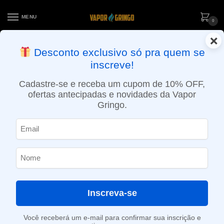
MENU
0
×
ENTREGA NO MESMO DIA EM SÃO PAULO (SEG A SEX): PEDIDOS
Desconto exclusivo só pra quem se
APROVADOS ATÉ 15:30 VIA MOTOBOY
inscreve!
Início
»
Loja
»
POD System
»
Aparelhos
»
Pod Recarregável Life Pod 5000 puffs – Mango Ice – Eco
Cadastre-se e receba um cupom de 10% OFF,
ofertas antecipadas e novidades da Vapor
Gringo.
Inscreva-se
Você receberá um e-mail para confirmar sua inscrição e