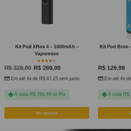
Kit Pod XRos 4 – 1000mAh –
Kit Pod Bron
Vaporesso
R$
329,90
R$
269,00
R$
129,99
Em até 4x de
R$
67,25
sem juros
Em até 4x d
À vista
R$
256,49
no Pix
À vista
R$
Ver opções