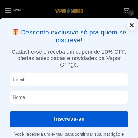
MENU
0
×
ENTREGA NO MESMO DIA EM SÃO PAULO (SEG A SEX): PEDIDOS
Desconto exclusivo só pra quem se
APROVADOS ATÉ 15:30 VIA MOTOBOY
inscreve!
Início
»
Loja
»
POD System
»
Aparelhos
»
Kit Pod Sculptor – Uwell
Cadastre-se e receba um cupom de 10% OFF,
ofertas antecipadas e novidades da Vapor
Gringo.
Inscreva-se
Você receberá um e-mail para confirmar sua inscrição e