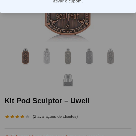
ativar o cupom.
Kit Pod Sculptor – Uwell
(
2
avaliações de clientes)