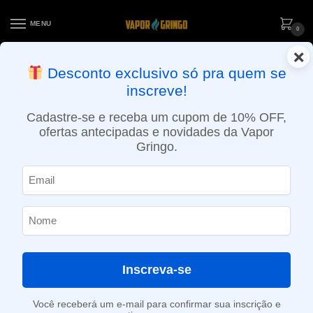
MENU
0
×
ENTREGA NO MESMO DIA EM SÃO PAULO (SEG A SEX): PEDIDOS
Desconto exclusivo só pra quem se
APROVADOS ATÉ 15:30 VIA MOTOBOY
inscreve!
Início
»
Loja
»
POD System
»
Aparelhos
»
Kit Pod Bron – Compacto e Luxuoso – CoilArt
Cadastre-se e receba um cupom de 10% OFF,
ofertas antecipadas e novidades da Vapor
Gringo.
Inscreva-se
Você receberá um e-mail para confirmar sua inscrição e