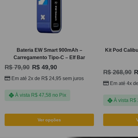
Bateria EW Smart 900mAh –
Kit Pod Calib
Carregamento Tipo-C – Elf Bar
R$
79,90
R$
49,90
R$
268,90
R
Em até 2x de
R$
24,95
sem juros
Em até 4x d
À vista
R$
47,58
no Pix
À vista
R$
Ver opções