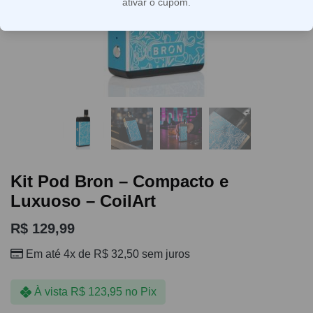
ativar o cupom.
Kit Pod Bron – Compacto e
Luxuoso – CoilArt
R$
129,99
Em até 4x de
R$
32,50
sem juros
À vista
R$
123,95
no Pix