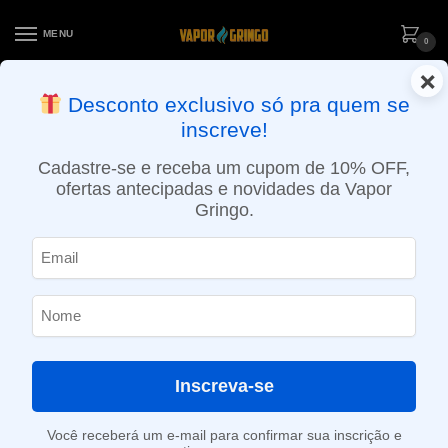
MENU
0
×
ENTREGA NO MESMO DIA EM SÃO PAULO (SEG A SEX): PEDIDOS
Desconto exclusivo só pra quem se
APROVADOS ATÉ 15:30 VIA MOTOBOY
inscreve!
Início
»
Loja
»
POD descartável
»
Até 10.000 Puffs
»
Pod Descartável Maskking High Pro Max – 1500 Puffs – Mango Ice
Cadastre-se e receba um cupom de 10% OFF,
ofertas antecipadas e novidades da Vapor
Gringo.
Inscreva-se
Você receberá um e-mail para confirmar sua inscrição e