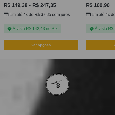
R$
149,38
-
R$
247,35
R$
100,90
Em até 4x de
R$
37,35
sem juros
Em até 4x d
À vista
R$
142,43
no Pix
À vista
R$
Ver opções
VOLTAR AO TOPO