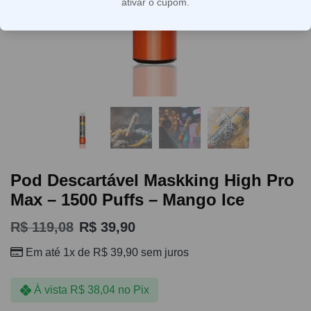
ativar o cupom.
Pod Descartável Maskking High Pro
Max – 1500 Puffs – Mango Ice
R$
119,08
R$
39,90
Em até 1x de
R$
39,90
sem juros
À vista
R$
38,04
no Pix