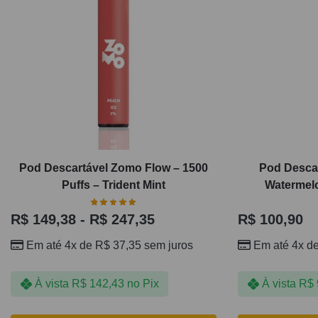
Pod Descartável Zomo Flow – 1500
Pod Descar
Puffs – Trident Mint
Watermelo
R$
149,38
-
R$
247,35
R$
100,90
Em até 4x de
R$
37,35
sem juros
Em até 4x d
À vista
R$
142,43
no Pix
À vista
R$