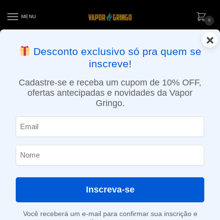
MENU
0
×
ENTREGA NO MESMO DIA EM SÃO PAULO (SEG A SEX): PEDIDOS
Desconto exclusivo só pra quem se
APROVADOS ATÉ 15:30 VIA MOTOBOY
inscreve!
Início
»
Loja
»
POD descartável
»
Até 10.000 Puffs
»
Pod descartável Vapesoul – 1600 Puffs – Strawberry Yogurt
Cadastre-se e receba um cupom de 10% OFF,
ofertas antecipadas e novidades da Vapor
Gringo.
Inscreva-se
Você receberá um e-mail para confirmar sua inscrição e