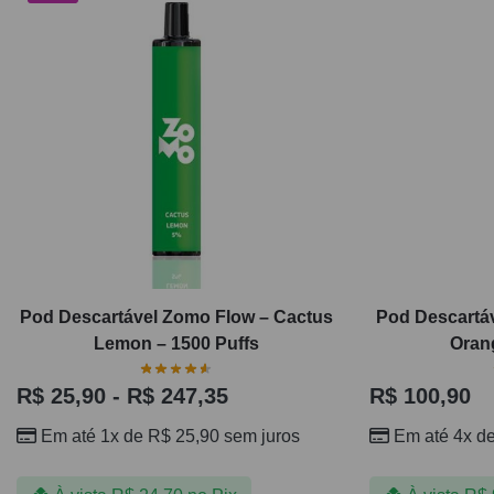
Pod Descartável Zomo Flow – Cactus
Pod Descartáv
Lemon – 1500 Puffs
Orang
R$
25,90
-
R$
247,35
R$
100,90
Em até 1x de
R$
25,90
sem juros
Em até 4x d