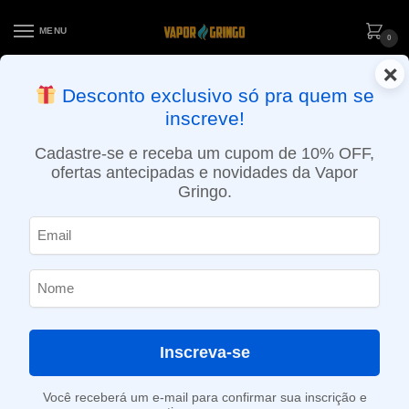
MENU
0
×
ENTREGA NO MESMO DIA EM SÃO PAULO (SEG A SEX): PEDIDOS
Desconto exclusivo só pra quem se
APROVADOS ATÉ 15:30 VIA MOTOBOY
inscreve!
Início
»
Loja
»
POD descartável
»
Até 10.000 Puffs
»
Pod descartável Vapesoul – 1600 Puffs – Blackcurrant Grape
Cadastre-se e receba um cupom de 10% OFF,
ofertas antecipadas e novidades da Vapor
Gringo.
Inscreva-se
Você receberá um e-mail para confirmar sua inscrição e