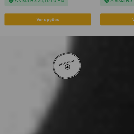
À vista
R$
24,70
no Pix
À vista
R$
Ver opções
VOLTAR AO TOPO