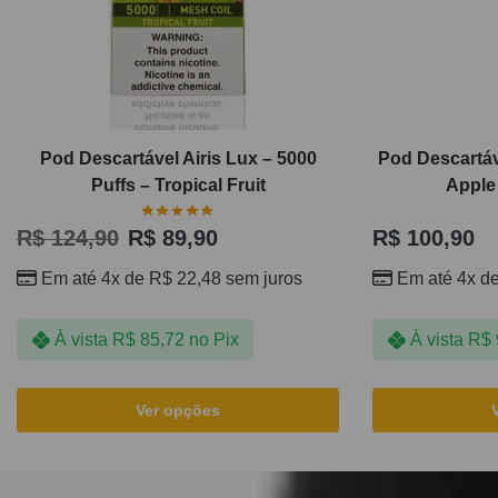
Pod Descartável Airis Lux – 5000
Pod Descartáv
Puffs – Tropical Fruit
Apple 
R$
124,90
R$
89,90
R$
100,90
Em até 4x de
R$
22,48
sem juros
Em até 4x d
À vista
R$
85,72
no Pix
À vista
R$
Ver opções