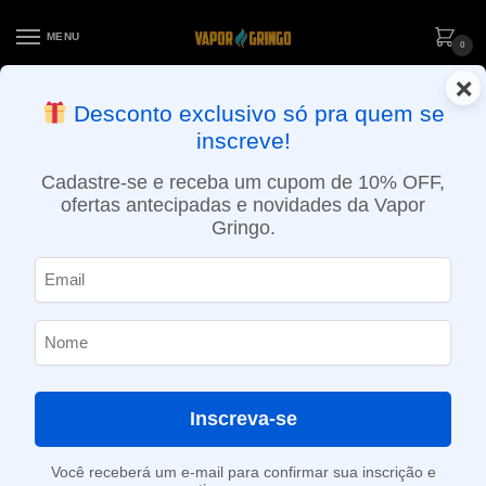
MENU
0
×
ENTREGA NO MESMO DIA EM SÃO PAULO (SEG A SEX): PEDIDOS
Desconto exclusivo só pra quem se
APROVADOS ATÉ 15:30 VIA MOTOBOY
inscreve!
Início
»
Loja
»
POD descartável
»
Até 10.000 Puffs
»
Pod Descartável Vapeman – Solo X – 1500 Puffs – Peach Ice
Cadastre-se e receba um cupom de 10% OFF,
ofertas antecipadas e novidades da Vapor
Gringo.
Inscreva-se
Você receberá um e-mail para confirmar sua inscrição e