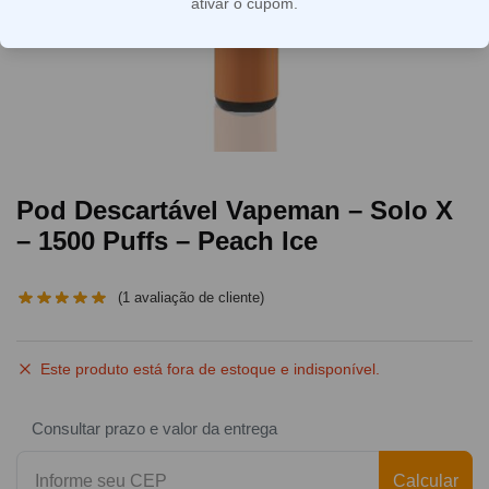
ativar o cupom.
Pod Descartável Vapeman – Solo X
– 1500 Puffs – Peach Ice
(
1
avaliação de cliente)
Este produto está fora de estoque e indisponível.
Consultar prazo e valor da entrega
Calcular