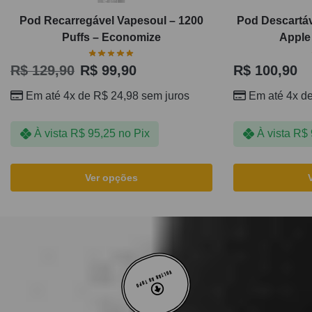
Pod Recarregável Vapesoul – 1200
Pod Descartáv
Puffs – Economize
Apple 
R$
129,90
R$
99,90
R$
100,90
Em até 4x de
R$
24,98
sem juros
Em até 4x d
À vista
R$
95,25
no Pix
À vista
R$
Ver opções
VOLTAR AO TOPO