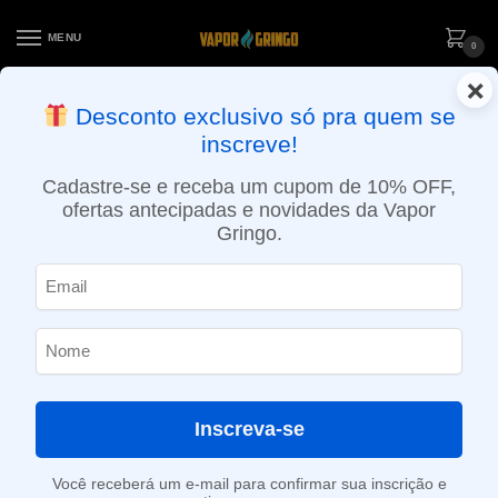
MENU
0
×
ENTREGA NO MESMO DIA EM SÃO PAULO (SEG A SEX): PEDIDOS
Desconto exclusivo só pra quem se
APROVADOS ATÉ 15:30 VIA MOTOBOY
inscreve!
Início
»
Loja
»
POD descartável
»
Até 10.000 Puffs
»
Pod Descartável Uwell DL8000 – 8000 puffs – Apple Juice
Cadastre-se e receba um cupom de 10% OFF,
ofertas antecipadas e novidades da Vapor
Gringo.
Inscreva-se
Você receberá um e-mail para confirmar sua inscrição e