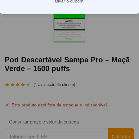
ativar o cupom.
Pod Descartável Sampa Pro – Maçã
Verde – 1500 puffs
(
1
avaliação de cliente)
Este produto está fora de estoque e indisponível.
Consultar prazo e valor da entrega
Calcular