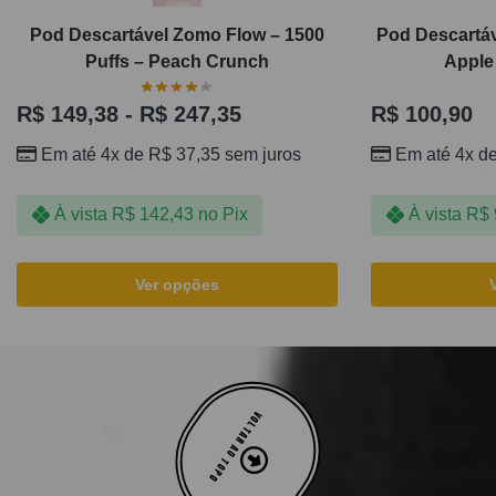
Pod Descartável Zomo Flow – 1500
Pod Descartáv
Puffs – Peach Crunch
Apple 
R$
149,38
-
R$
247,35
R$
100,90
Em até 4x de
R$
37,35
sem juros
Em até 4x d
À vista
R$
142,43
no Pix
À vista
R$
Ver opções
VOLTAR AO TOPO