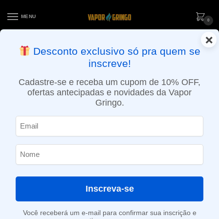
MENU
0
×
ENTREGA NO MESMO DIA EM SÃO PAULO (SEG A SEX): PEDIDOS
Desconto exclusivo só pra quem se
APROVADOS ATÉ 15:30 VIA MOTOBOY
inscreve!
Início
»
Loja
»
POD descartável
»
Até 10.000 Puffs
»
Pod Descartável Sampa Pro – Maçã Verde – 1500 puffs
Cadastre-se e receba um cupom de 10% OFF,
ofertas antecipadas e novidades da Vapor
Gringo.
Inscreva-se
Você receberá um e-mail para confirmar sua inscrição e