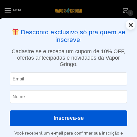
MENU
0
×
ENTREGA NO MESMO DIA EM SÃO PAULO (SEG A SEX): PEDIDOS
Desconto exclusivo só pra quem se
APROVADOS ATÉ 15:30 VIA MOTOBOY
inscreve!
Início
»
Loja
»
POD descartável
»
Até 10.000 Puffs
»
Pod descartável Oxbar G8000 – 8000 Puffs – Banana Ice
Cadastre-se e receba um cupom de 10% OFF,
ofertas antecipadas e novidades da Vapor
Gringo.
Inscreva-se
Você receberá um e-mail para confirmar sua inscrição e