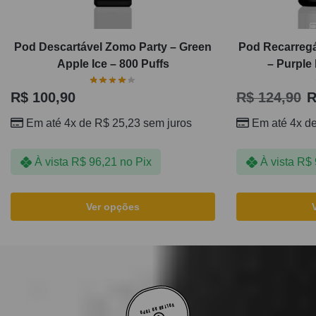
Pod Descartável Zomo Party – Green
Pod Recarregá
Apple Ice – 800 Puffs
– Purple
R$
100,90
R$
124,90
R
Em até 4x de
R$
25,23
sem juros
Em até 4x d
À vista
R$
96,21
no Pix
À vista
R$
Ver opções
VOLTAR AO TOPO