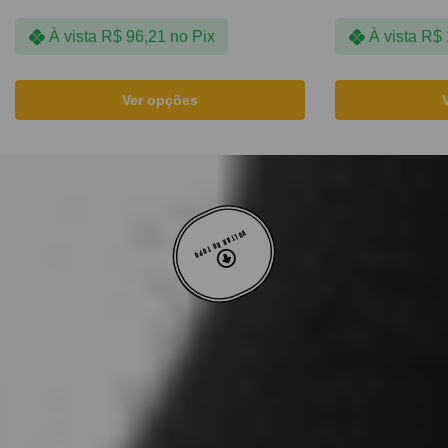
À vista
R$
96,21
no Pix
À vista
R$
Ver opções
VOLTAR AO TOPO