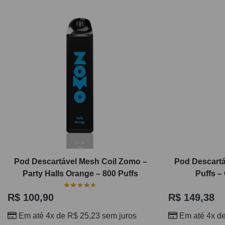
Pod Descartável Mesh Coil Zomo –
Pod Descartá
Party Halls Orange – 800 Puffs
Puffs –
R$
100,90
R$
149,38
Em até 4x de
R$
25,23
sem juros
Em até 4x d