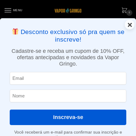
MENU
0
×
ENTREGA NO MESMO DIA EM SÃO PAULO (SEG A SEX): PEDIDOS
Desconto exclusivo só pra quem se
APROVADOS ATÉ 15:30 VIA MOTOBOY
inscreve!
Início
»
Loja
»
POD descartável
»
Até 10.000 Puffs
»
Pod descartável NikBar – 6000 Puffs – Juicy Strawberry
Cadastre-se e receba um cupom de 10% OFF,
ofertas antecipadas e novidades da Vapor
Gringo.
Inscreva-se
Você receberá um e-mail para confirmar sua inscrição e